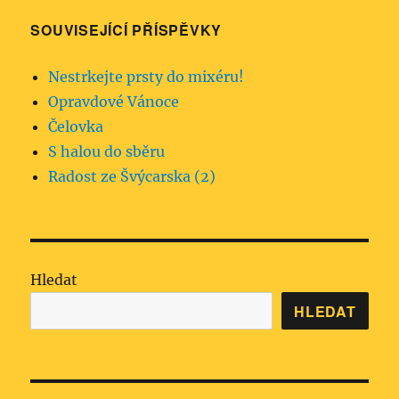
SOUVISEJÍCÍ PŘÍSPĚVKY
Nestrkejte prsty do mixéru!
Opravdové Vánoce
Čelovka
S halou do sběru
Radost ze Švýcarska (2)
Hledat
HLEDAT