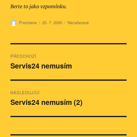
Berte to jako vzpomínku.
Autor:
Publikováno:
Rubriky:
Prochaine
25. 7. 2005
Nezařazené
Navigace
PŘEDCHOZÍ
pro
Servis24 nemusím
Předchozí
příspěvek:
příspěvek
NÁSLEDUJÍCÍ
Servis24 nemusím (2)
Následující
příspěvek: