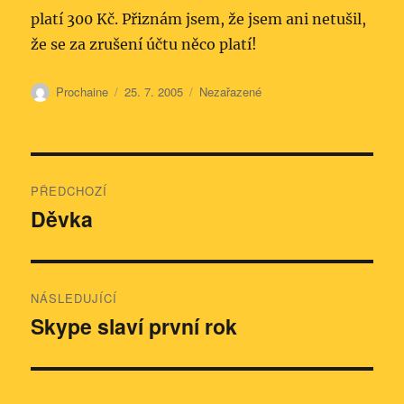
platí 300 Kč. Přiznám jsem, že jsem ani netušil,
že se za zrušení účtu něco platí!
Autor:
Publikováno:
Rubriky:
Prochaine
25. 7. 2005
Nezařazené
Navigace
PŘEDCHOZÍ
pro
Děvka
Předchozí
příspěvek:
příspěvek
NÁSLEDUJÍCÍ
Skype slaví první rok
Následující
příspěvek: