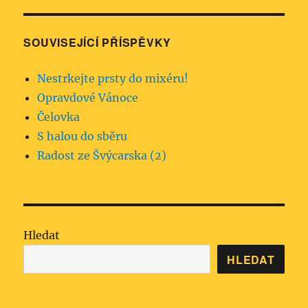
SOUVISEJÍCÍ PŘÍSPĚVKY
Nestrkejte prsty do mixéru!
Opravdové Vánoce
Čelovka
S halou do sběru
Radost ze Švýcarska (2)
Hledat
HLEDAT