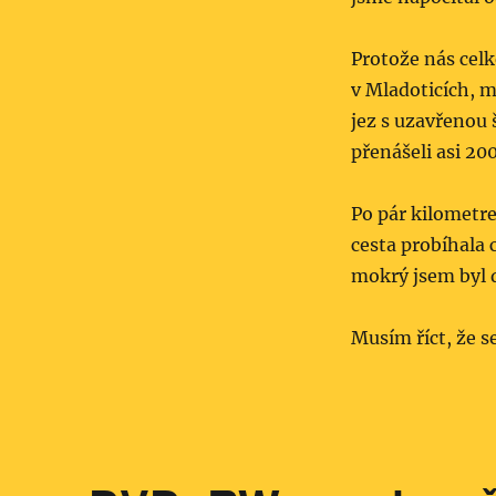
Protože nás celk
v Mladoticích, 
jez s uzavřenou š
přenášeli asi 20
Po pár kilometre
cesta probíhala 
mokrý jsem byl d
Musím říct, že s