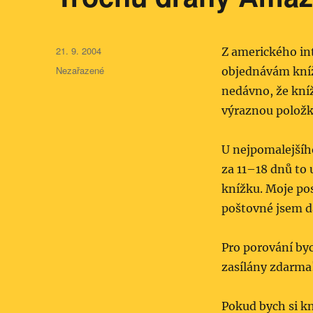
Publikováno:
21. 9. 2004
Z amerického in
Rubriky:
Nezařazené
objednávám knížk
nedávno, že kníž
výraznou položko
U nejpomalejšíh
za 11–18 dnů to 
knížku. Moje pos
poštovné jsem da
Pro porování byc
zasílány zdarma
Pokud bych si k