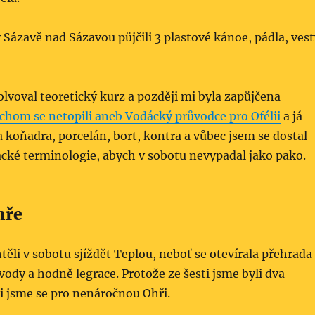
v Sázavě nad Sázavou půjčili 3 plastové kánoe, pádla, ves
lvoval teoretický kurz a později mi byla zapůjčena
chom se netopili aneb Vodácký průvodce pro Ofélii
a já
eba koňadra, porcelán, bort, kontra a vůbec jsem se dostal
cké terminologie, abych v sobotu nevypadal jako pako.
hře
ěli v sobotu sjíždět Teplou, neboť se otevírala přehrada
ody a hodně legrace. Protože ze šesti jsme byli dva
i jsme se pro nenáročnou Ohři.