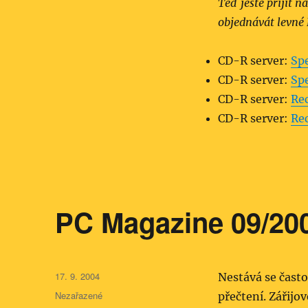
Teď ještě přijít n
objednávát levné
CD-R server:
Sp
CD-R server:
Sp
CD-R server:
Re
CD-R server:
Re
PC Magazine 09/20
Publikováno:
17. 9. 2004
Nestává se často
Rubriky:
Nezařazené
přečtení. Zářijov