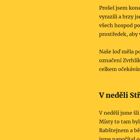
Prošel jsem kon
vyrazili a brzy j
všech hospod pod
prostředek, aby 
Naše loď měla p
označení Zvrhlík
celkem očekáván
V neděli St
V nedělí jsme šl
Místy to tam byl
Rabštejnem a běh
jsme napočítal 