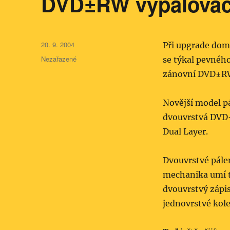
DVD±RW vypalovač
Publikováno:
20. 9. 2004
Při upgrade domá
Rubriky:
Nezařazené
se týkal pevnéh
zánovní DVD±R
Novější model pá
dvouvrstvá DVD+
Dual Layer.
Dvouvrstvé pálen
mechanika umí t
dvouvrstvý zápi
jednovrstvé kol