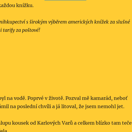
 každou knížku.
knihkupectví s širokým výběrem amerických knížek za slušné
tarify za poštové!
yl na vodě. Poprvé v životě. Pozval mě kamarád, neboť
mil na poslední chvíli a já litoval, že jsem nemohl jet.
upu kousek od Karlových Varů a celkem blízko tam teče
ela.