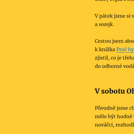
V pátek jsme si 
a
vozejk
.
Cestou jsem abso
k knížka
Proč by
zjistil, co je tř
do odborné vodá
V sobotu O
Původně jsme cht
mělo být hodně v
nováčci, rozhodl