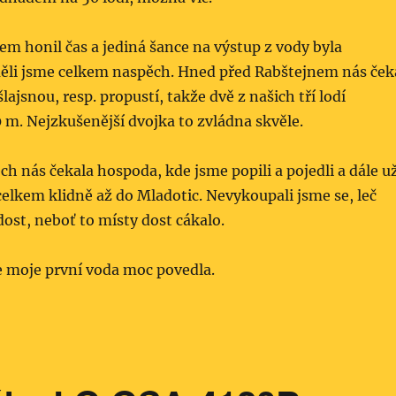
em honil čas a jediná šance na výstup z vody byla
měli jsme celkem naspěch. Hned před Rabštejnem nás ček
lajsnou, resp. propustí, takže dvě z našich tří lodí
0 m. Nejzkušenější dvojka to zvládna skvěle.
ch nás čekala hospoda, kde jsme popili a pojedli a dále u
celkem klidně až do Mladotic. Nevykoupali jsme se, leč
ost, neboť to místy dost cákalo.
e moje první voda moc povedla.