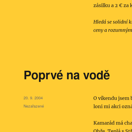
zásilku a 2 € za
Hledá se solidní 
ceny a rozumnými 
Poprvé na vodě
Publikováno:
20. 9. 2004
O víkendu jsem b
Rubriky:
Nezařazené
loni mi akci ozná
Kamarád má chal
Ohře, Teplá s Stř