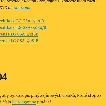
a to, rozchodit Region Free, abych si konečně mohl začít
 DVD na
Amazonu
.
ecifikace LG GSA-4120B
ecifikace LG GSA-4080/81
cenze LG GSA-4120B
cenze LG GSA-4081B
04
, aby byl časopis plný zajímavých článků, které stojí za
é číslo
PC Magazine
plné je!