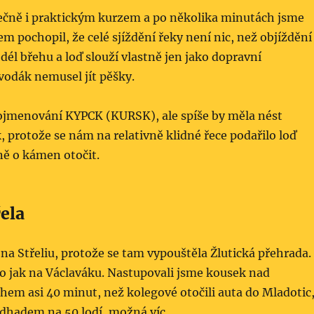
ečně i praktickým kurzem a po několika minutách jsme
sem pochopil, že celé sjíždění řeky není nic, než objíždění
él břehu a loď slouží vlastně jen jako dopravní
vodák nemusel jít pěšky.
ojmenování KYPCK (KURSK), ale spíše by měla nést
, protože se nám na relativně klidné řece podařilo loď
ě o kámen otočit.
řela
i na Střeliu, protože se tam vypouštěla Žlutická přehrada.
o jak na Václaváku. Nastupovali jsme kousek nad
em asi 40 minut, než kolegové otočili auta do Mladotic
odhadem na 50 lodí, možná víc.