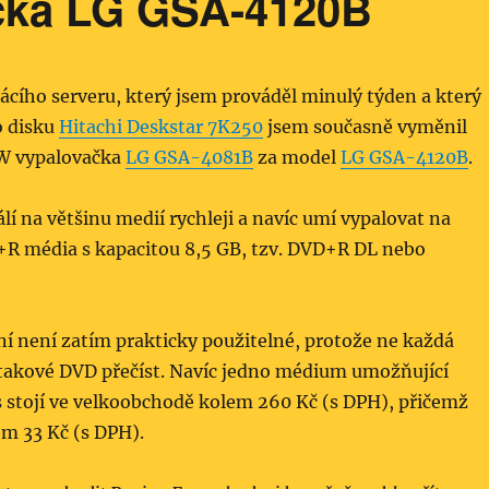
ka LG GSA-4120B
cího serveru, který jsem prováděl minulý týden a který
o disku
Hitachi Deskstar 7K250
jsem současně vyměnil
W vypalovačka
LG GSA-4081B
za model
LG GSA-4120B
.
lí na většinu medií rychleji a navíc umí vypalovat na
R média s kapacitou 8,5 GB, tzv. DVD+R DL nebo
í není zatím prakticky použitelné, protože ne každá
akové DVD přečíst. Navíc jedno médium umožňující
s stojí ve velkoobchodě kolem 260 Kč (s DPH), přičemž
em 33 Kč (s DPH).