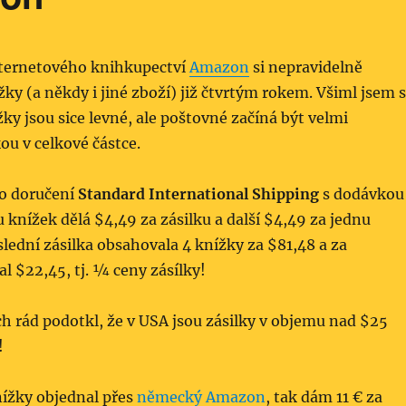
ternetového knihkupectví
Amazon
si nepravidelně
y (a někdy i jiné zboží) již čtvrtým rokem. Všiml jsem s
ky jsou sice levné, ale poštovné začíná být velmi
u v celkové částce.
o doručení
Standard International Shipping
s dodávkou
u knížek dělá $4,49 za zásilku a další $4,49 za jednu
lední zásilka obsahovala 4 knížky za $81,48 a za
l $22,45, tj. ¼ ceny zásílky!
h rád podotkl, že v USA jsou zásilky v objemu nad $25
!
nížky objednal přes
německý Amazon
, tak dám 11 € za