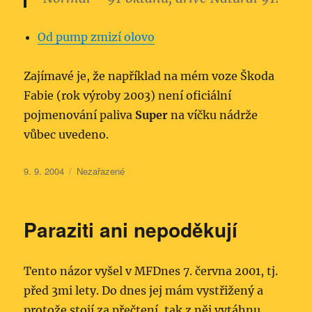
Od pump zmizí olovo
Zajímavé je, že například na mém voze Škoda
Fabie (rok výroby 2003) není oficiální
pojmenování paliva
Super
na víčku nádrže
vůbec uvedeno.
Publikováno:
Rubriky:
9. 9. 2004
Nezařazené
Paraziti ani nepoděkují
Tento názor vyšel v MFDnes 7. června 2001, tj.
před 3mi lety. Do dnes jej mám vystřižený a
protože stojí za přečtení, tak z něj vytáhnu