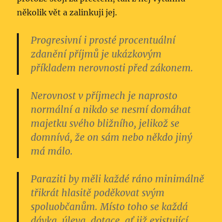
několik vět a zalinkuji jej.
Progresivní i prosté procentuální
zdanění příjmů je ukázkovým
příkladem nerovnosti před zákonem.
Nerovnost v příjmech je naprosto
normální a nikdo se nesmí domáhat
majetku svého bližního, jelikož se
domnívá, že on sám nebo někdo jiný
má málo.
Paraziti by měli každé ráno minimálně
třikrát hlasitě poděkovat svým
spoluobčanům.
Místo toho se každá
dávka, úleva, dotace, ať již existující