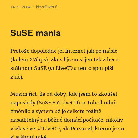
Publikováno:
Rubriky:
14. 9. 2004
Nezařazené
SuSE mania
Protože dopoledne jel Internet jak po másle
(kolem 2Mbps), zkusil jsem si jen tak z hecu
stáhnout SuSE 9.1 LiveCD a tento spot píši
z něj.
Musím říct, že od doby, kdy jsem to zkoušel
naposledy (SuSE 8.0 LiveCD) se toho hodně
změnilo a systém už je celkem reálně
nasaditelný na běžné domácí počítače, nikoliv
však ve verzi LiveCD, ale Personal, kterou jsem
si stáhnul také.