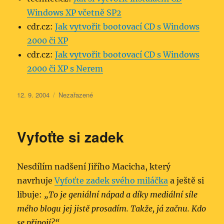
Windows XP včetně SP2
cdr.cz:
Jak vytvořit bootovací CD s Windows
2000 či XP
cdr.cz:
Jak vytvořit bootovací CD s Windows
2000 či XP s Nerem
Publikováno:
Rubriky:
12. 9. 2004
Nezařazené
Vyfoťte si zadek
Nesdílím nadšení Jiřího Macicha, který
navrhuje
Vyfoťte zadek svého miláčka
a ještě si
libuje:
„To je geniální nápad a díky mediální síle
mého blogu jej jistě prosadím. Takže, já začnu. Kdo
se připojí?“
.