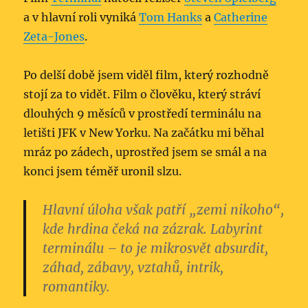
a v hlavní roli vyniká
Tom Hanks
a
Catherine
Zeta-Jones
.
Po delší době jsem viděl film, který rozhodně
stojí za to vidět. Film o člověku, který stráví
dlouhých 9 měsíců v prostředí terminálu na
letišti JFK v New Yorku. Na začátku mi běhal
mráz po zádech, uprostřed jsem se smál a na
konci jsem téměř uronil slzu.
Hlavní úloha však patří „zemi nikoho“,
kde hrdina čeká na zázrak. Labyrint
terminálu – to je mikrosvět absurdit,
záhad, zábavy, vztahů, intrik,
romantiky.