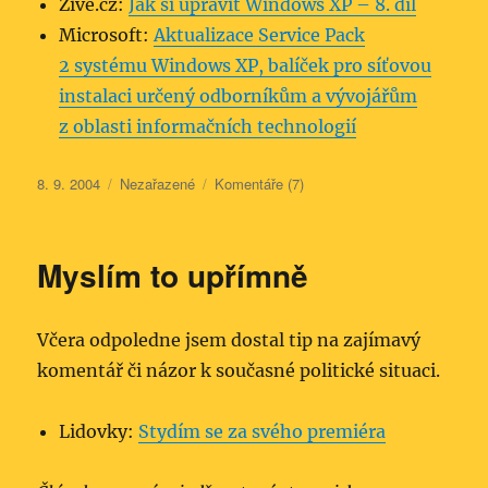
Žive.cz:
Jak si upravit Windows XP – 8. díl
Microsoft:
Aktualizace Service Pack
2 systému Windows XP, balíček pro síťovou
instalaci určený odborníkům a vývojářům
z oblasti informačních technologií
Publikováno:
Rubriky:
8. 9. 2004
Nezařazené
Komentáře (7)
Myslím to upřímně
Včera odpoledne jsem dostal tip na zajímavý
komentář či názor k současné politické situaci.
Lidovky:
Stydím se za svého premiéra