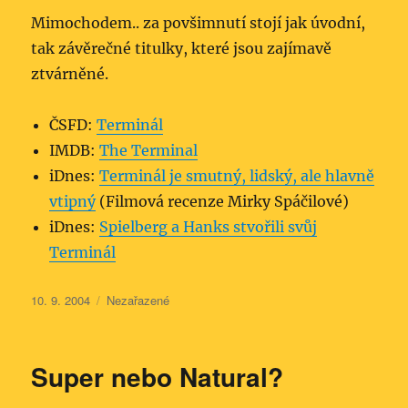
Mimochodem.. za povšimnutí stojí jak úvodní,
tak závěrečné titulky, které jsou zajímavě
ztvárněné.
ČSFD:
Terminál
IMDB:
The Terminal
iDnes:
Terminál je smutný, lidský, ale hlavně
vtipný
(Filmová recenze Mirky Spáčilové)
iDnes:
Spielberg a Hanks stvořili svůj
Terminál
Publikováno:
Rubriky:
10. 9. 2004
Nezařazené
Super nebo Natural?