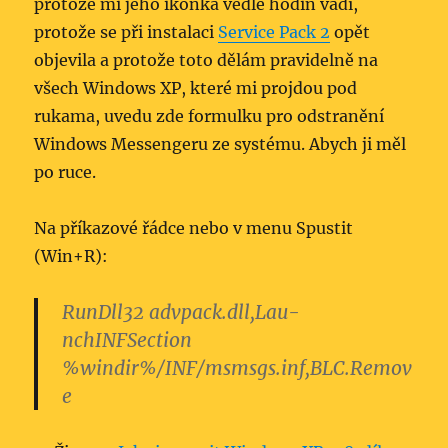
protože mi jeho ikonka vedle hodin vadí,
protože se při instalaci
Service Pack 2
opět
objevila a protože toto dělám pravidelně na
všech Windows XP, které mi projdou pod
rukama, uvedu zde formulku pro odstranění
Windows Messengeru ze systému. Abych ji měl
po ruce.
Na příkazové řádce nebo v menu Spustit
(Win+R):
RunDll32 advpack.dll,Lau­
nchINFSection
%windir%/INF/msmsgs­.inf,BLC.Remo­v
e