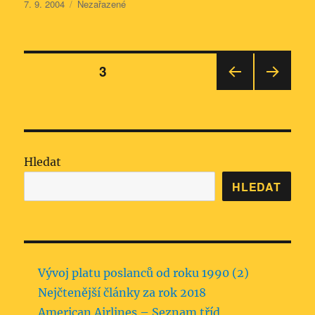
Publikováno:
Rubriky:
7. 9. 2004
Nezařazené
Stránkování
STRÁNKA:
3
PŘE
DALŠ
příspěvků
DCH
Í
OZÍ
STRÁ
STRÁ
NKA
NKA
Hledat
HLEDAT
Vývoj platu poslanců od roku 1990 (2)
Nejčtenější články za rok 2018
American Airlines – Seznam tříd