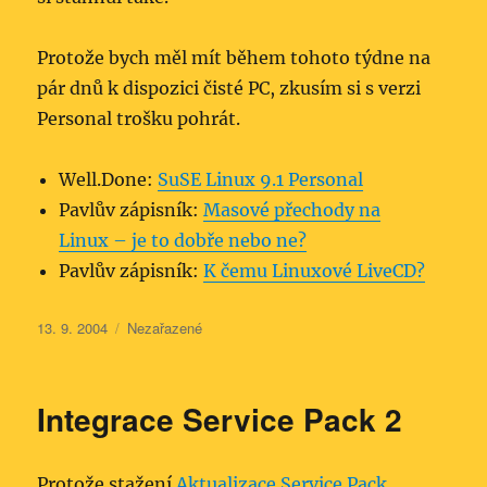
Protože bych měl mít během tohoto týdne na
pár dnů k dispozici čisté PC, zkusím si s verzi
Personal trošku pohrát.
Well.Done:
SuSE Linux 9.1 Personal
Pavlův zápisník:
Masové přechody na
Linux – je to dobře nebo ne?
Pavlův zápisník:
K čemu Linuxové LiveCD?
Publikováno:
Rubriky:
13. 9. 2004
Nezařazené
Integrace Service Pack 2
Protože stažení
Aktualizace Service Pack