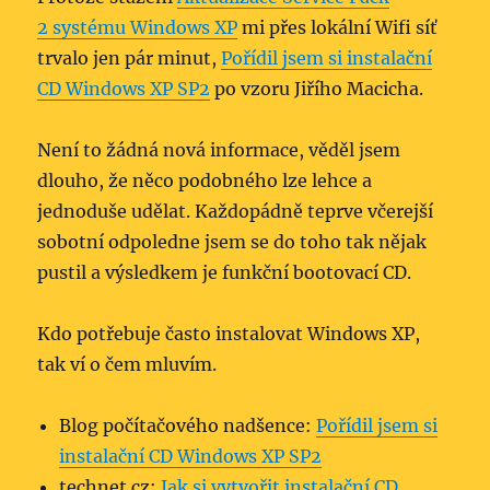
2 systému Windows XP
mi přes lokální Wifi síť
trvalo jen pár minut,
Pořídil jsem si instalační
CD Windows XP SP2
po vzoru Jiřího Macicha.
Není to žádná nová informace, věděl jsem
dlouho, že něco podobného lze lehce a
jednoduše udělat. Každopádně teprve včerejší
sobotní odpoledne jsem se do toho tak nějak
pustil a výsledkem je funkční bootovací CD.
Kdo potřebuje často instalovat Windows XP,
tak ví o čem mluvím.
Blog počítačového nadšence:
Pořídil jsem si
instalační CD Windows XP SP2
technet.cz:
Jak si vytvořit instalační CD