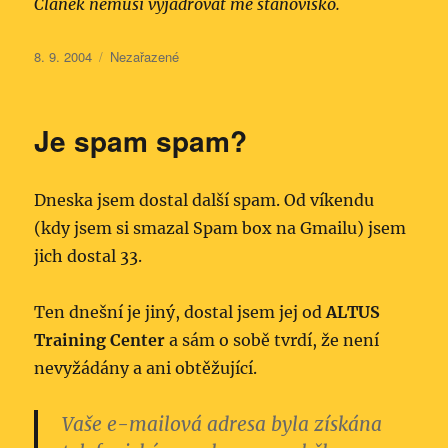
Článek nemusí vyjadřovat mé stanovisko.
Publikováno:
Rubriky:
8. 9. 2004
Nezařazené
Je spam spam?
Dneska jsem dostal další spam. Od víkendu
(kdy jsem si smazal Spam box na Gmailu) jsem
jich dostal 33.
Ten dnešní je jiný, dostal jsem jej od
ALTUS
Training Center
a sám o sobě tvrdí, že není
nevyžádány a ani obtěžující.
Vaše e-mailová adresa byla získána