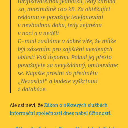
tarifikovatelnou jednotku, tedy zhruba
20, maximálně 100 kB.
Za obtěžující
reklamu se považuje telefonování
v nevhodnou dobu, tedy zejména
v noci a v neděli
E-mail zasíláme v dobré víře
, že může
být zázemím pro zajištění uvedených
oblastí Vaší úsporou. Pokud jej přesto
považujete za nevyžádaný, omlouváme
se. Napište prosím do předmětu
„Nezasílat“ a budete vyškrtnuti
z databáze.
Ale asi neví, že
Zákon o některých službách
informační společnosti dnes nabyl účinnosti
.