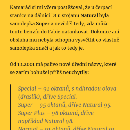
Kamarád si mi včera postěžoval, že u čerpací
stanice na dálnici D1 u stojanu
Natural
byla
samolepka
Super
a nevěděl tedy, zda může
tento benzín do Fabie natankovat. Dokonce ani
obsluha mu nebyla schopna vysvětlit co vlastně
samolepka značí a jak to tedy je.
Od 1.1.2001 má palivo nové úřední názvy, které
se zatím bohužel příliš neuchytily:
Special
– 91 oktanů, s náhradou olova
(draslík), dříve Special.
Super
– 95 oktanů, dříve Natural 95.
Super Plus
– 98 oktanů, dříve
například Natural 98.
Normal
– 91 oktanů, dříve Natural 91.