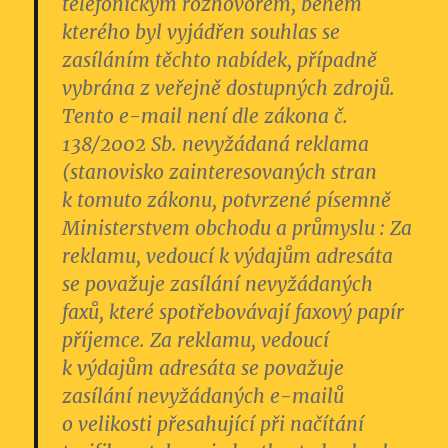
telefonickým rozhovorem, během
kterého byl vyjádřen souhlas se
zasíláním těchto nabídek, případně
vybrána z veřejně dostupných zdrojů.
Tento e-mail není
dle zákona č.
138/2002 Sb.
nevyžádaná reklama
(stanovisko zainteresovaných stran
k tomuto zákonu, potvrzené písemně
Ministerstvem obchodu a průmyslu : Za
reklamu, vedoucí k výdajům adresáta
se považuje zasílání nevyžádaných
faxů, které spotřebovávají faxový papír
příjemce.
Za reklamu, vedoucí
k výdajům adresáta se považuje
zasílání nevyžádaných e-mailů
o velikosti přesahující při načítání