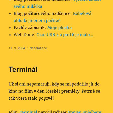
svého miláčka
Blog počítačového nadšence:
Kabelová
obluda jménem počítač
Pavlův zápisník:
Moje plocha
Well.Done:
Osm USB 2.0 portů je málo…
Publikováno:
Rubriky:
11. 9. 2004
Nezařazené
Terminál
Už si ani nepamatuji, kdy se mi podařilo jít do
kina na film v den (české) premiéry. Patrně se
tak včera stalo poprvé!
Film
Terminál
natočil režisér
Steven Spielberg