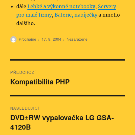
dále
Lehké a výkonné notebooky
,
Servery
pro malé firmy
,
Baterie, nabíječky
a mnoho
dalšího.
Autor:
Publikováno:
Rubriky:
Prochaine
17. 9. 2004
Nezařazené
Navigace
PŘEDCHOZÍ
pro
Kompatibilita PHP
Předchozí
příspěvek:
příspěvek
NÁSLEDUJÍCÍ
DVD±RW vypalovačka LG GSA-
Následující
4120B
příspěvek: