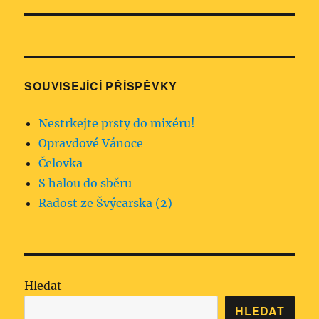
SOUVISEJÍCÍ PŘÍSPĚVKY
Nestrkejte prsty do mixéru!
Opravdové Vánoce
Čelovka
S halou do sběru
Radost ze Švýcarska (2)
Hledat
HLEDAT