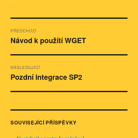
Navigace
PŘEDCHOZÍ
pro
Návod k použítí WGET
Předchozí
příspěvek:
příspěvek
NÁSLEDUJÍCÍ
Pozdní integrace SP2
Následující
příspěvek:
SOUVISEJÍCÍ PŘÍSPĚVKY