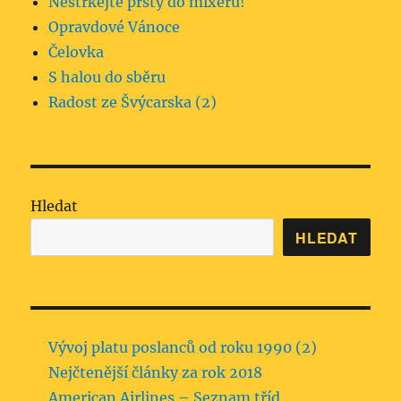
Nestrkejte prsty do mixéru!
Opravdové Vánoce
Čelovka
S halou do sběru
Radost ze Švýcarska (2)
Hledat
HLEDAT
Vývoj platu poslanců od roku 1990 (2)
Nejčtenější články za rok 2018
American Airlines – Seznam tříd