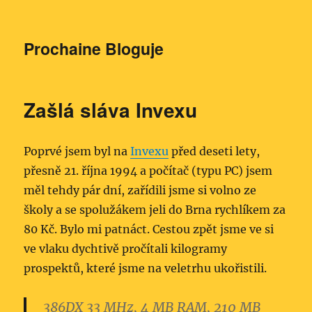
Prochaine Bloguje
Zašlá sláva Invexu
Poprvé jsem byl na
Invexu
před deseti lety,
přesně 21. října 1994 a počítač (typu PC) jsem
měl tehdy pár dní, zařídili jsme si volno ze
školy a se spolužákem jeli do Brna rychlíkem za
80 Kč. Bylo mi patnáct. Cestou zpět jsme ve si
ve vlaku dychtivě pročítali kilogramy
prospektů, které jsme na veletrhu ukořistili.
386DX 33 MHz, 4 MB RAM, 210 MB