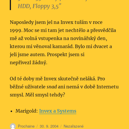
HDD, Floppy 3,5″
Naposledy jsem jel na Invex tuším v roce
1999. Moc se mi tam jet nechtělo a přesvědčila
mě až volná vstupenka na novinářský den,
kterou mi věnoval kamarád. Bylo mi dvacet a
jeli jsme autem. Prospekt jsem si
nepřivezl žádný.
Od té doby mě Invex skutečně neláká. Pro
běžné uživatele
snad
ani nemá v době Internetu
smysl. Měl smysl tehdy?
Marigold:
Invex a Systems
Autor:
Publikováno:
Rubriky:
Prochaine
30. 9. 2004
Nezařazené