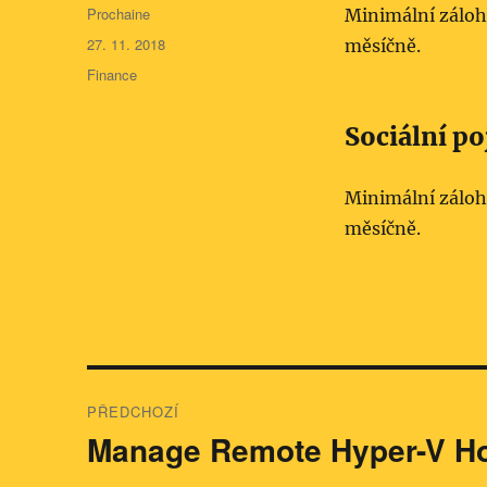
Autor:
Prochaine
Minimální zálo
Publikováno:
27. 11. 2018
měsíčně.
Rubriky:
Finance
Sociální po
Minimální zálo
měsíčně.
Navigace
PŘEDCHOZÍ
pro
Manage Remote Hyper-V Ho
Předchozí
příspěvek:
příspěvek