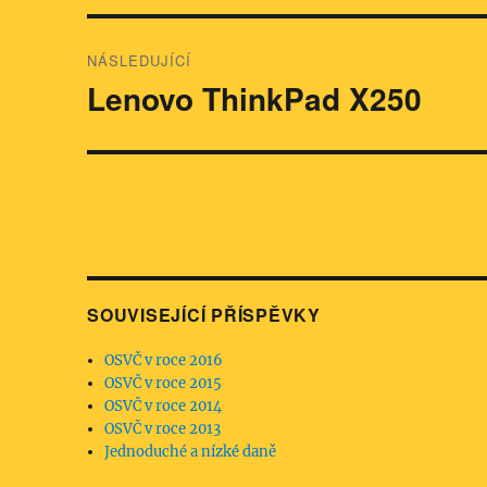
NÁSLEDUJÍCÍ
Lenovo ThinkPad X250
Následující
příspěvek:
SOUVISEJÍCÍ PŘÍSPĚVKY
OSVČ v roce 2016
OSVČ v roce 2015
OSVČ v roce 2014
OSVČ v roce 2013
Jednoduché a nízké daně