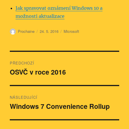
Jak spravovat oznámení Windows 10 a
možnosti aktualizace
Autor:
Publikováno:
Rubriky:
Prochaine
24. 5. 2016
Microsoft
Navigace
PŘEDCHOZÍ
pro
OSVČ v roce 2016
Předchozí
příspěvek:
příspěvek
NÁSLEDUJÍCÍ
Windows 7 Convenience Rollup
Následující
příspěvek: