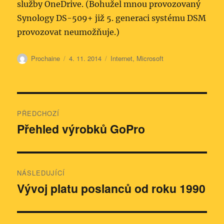
služby OneDrive. (Bohužel mnou provozovaný
Synology DS-509+ již 5. generaci systému DSM
provozovat neumožňuje.)
Autor:
Publikováno:
Rubriky:
Prochaine
4. 11. 2014
Internet
,
Microsoft
Navigace
PŘEDCHOZÍ
pro
Přehled výrobků GoPro
Předchozí
příspěvek:
příspěvek
NÁSLEDUJÍCÍ
Vývoj platu poslanců od roku 1990
Následující
příspěvek: