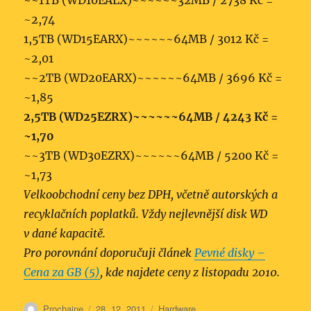
~~1TB (WD10EALX)~~~~~~32MB / 2738 Kč =
~2,74
1,5TB (WD15EARX)~~~~~~64MB / 3012 Kč =
~2,01
~~2TB (WD20EARX)~~~~~~64MB / 3696 Kč =
~1,85
2,5TB (WD25EZRX)~~~~~~64MB / 4243 Kč =
~1,70
~~3TB (WD30EZRX)~~~~~~64MB / 5200 Kč =
~1,73
Velkoobchodní ceny bez DPH, včetně autorských a
recyklačních poplatků. Vždy nejlevnější disk WD
v dané kapacitě.
Pro porovnání doporučuji článek
Pevné disky –
Cena za GB (5)
, kde najdete ceny z listopadu 2010.
Autor:
Publikováno:
Rubriky:
Prochaine
28. 12. 2011
Hardware