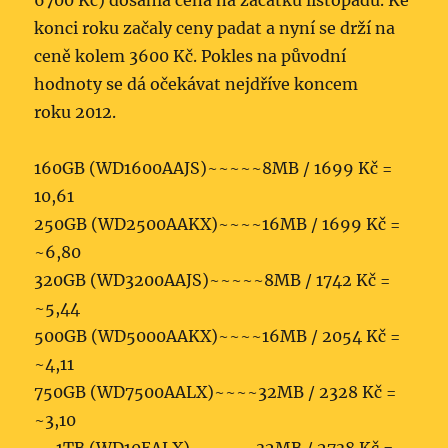
6700 Kč) dosáhla cena na začátku listopadu. Ke
konci roku začaly ceny padat a nyní se drží na
ceně kolem 3600 Kč. Pokles na původní
hodnoty se dá očekávat nejdříve koncem
roku 2012.
160GB (WD1600AAJS)~~~~~8MB / 1699 Kč =
10,61
250GB (WD2500AAKX)~~~~16MB / 1699 Kč =
~6,80
320GB (WD3200AAJS)~~~~~8MB / 1742 Kč =
~5,44
500GB (WD5000AAKX)~~~~16MB / 2054 Kč =
~4,11
750GB (WD7500AALX)~~~~32MB / 2328 Kč =
~3,10