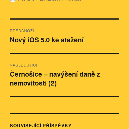
Navigace
PŘEDCHOZÍ
pro
Nový iOS 5.0 ke stažení
Předchozí
příspěvek:
příspěvek
NÁSLEDUJÍCÍ
Černošice – navýšení daně z
Následující
nemovitosti (2)
příspěvek:
SOUVISEJÍCÍ PŘÍSPĚVKY