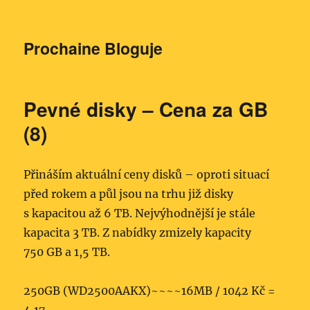
Prochaine Bloguje
Pevné disky – Cena za GB
(8)
Přináším aktuální ceny disků – oproti situací
před rokem a půl jsou na trhu již disky
s kapacitou až 6 TB. Nejvýhodnější je stále
kapacita 3 TB. Z nabídky zmizely kapacity
750 GB a 1,5 TB.
250GB (WD2500AAKX)~~~~16MB / 1042 Kč =