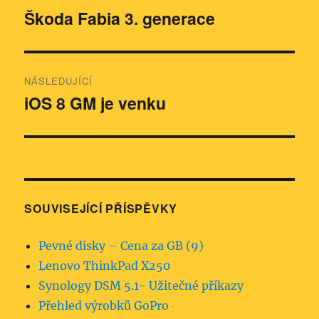
pro
Škoda Fabia 3. generace
Předchozí
příspěvek:
příspěvek
NÁSLEDUJÍCÍ
iOS 8 GM je venku
Následující
příspěvek:
SOUVISEJÍCÍ PŘÍSPĚVKY
Pevné disky – Cena za GB (9)
Lenovo ThinkPad X250
Synology DSM 5.1- Užitečné příkazy
Přehled výrobků GoPro