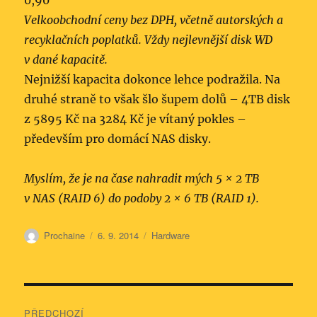
0,90
Velkoobchodní ceny bez DPH, včetně autorských a
recyklačních poplatků. Vždy nejlevnější disk WD
v dané kapacitě.
Nejnižší kapacita dokonce lehce podražila. Na
druhé straně to však šlo šupem dolů – 4TB disk
z 5895 Kč na 3284 Kč je vítaný pokles –
především pro domácí NAS disky.
Myslím, že je na čase nahradit mých 5 × 2 TB
v NAS (RAID 6) do podoby 2 × 6 TB (RAID 1).
Autor:
Publikováno:
Rubriky:
Prochaine
6. 9. 2014
Hardware
Navigace
PŘEDCHOZÍ