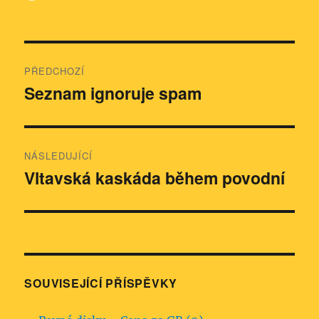
Navigace
PŘEDCHOZÍ
pro
Seznam ignoruje spam
Předchozí
příspěvek:
příspěvek
NÁSLEDUJÍCÍ
Vltavská kaskáda během povodní
Následující
příspěvek:
SOUVISEJÍCÍ PŘÍSPĚVKY