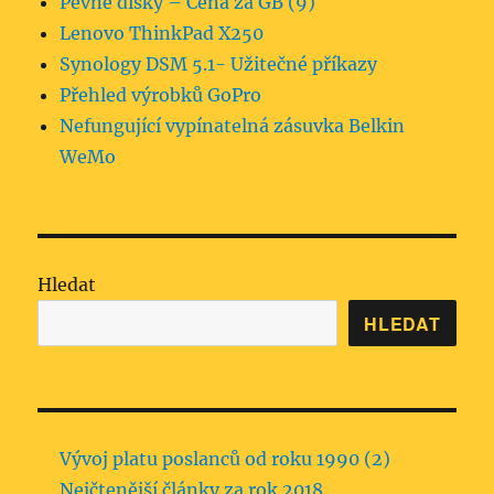
Pevné disky – Cena za GB (9)
Lenovo ThinkPad X250
Synology DSM 5.1- Užitečné příkazy
Přehled výrobků GoPro
Nefungující vypínatelná zásuvka Belkin
WeMo
Hledat
HLEDAT
Vývoj platu poslanců od roku 1990 (2)
Nejčtenější články za rok 2018