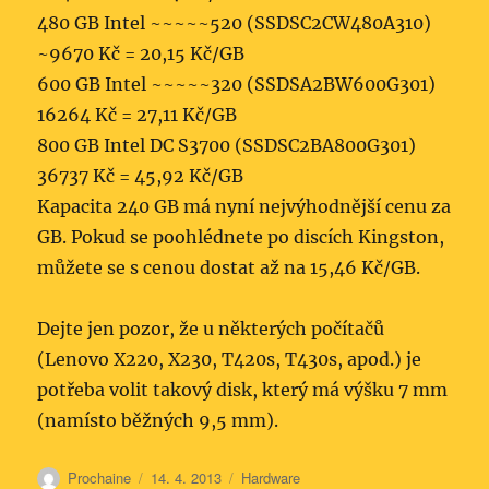
480 GB Intel ~~~~~520 (SSDSC2CW480A310)
~9670 Kč = 20,15 Kč/GB
600 GB Intel ~~~~~320 (SSDSA2BW600G301)
16264 Kč = 27,11 Kč/GB
800 GB Intel DC S3700 (SSDSC2BA800G301)
36737 Kč = 45,92 Kč/GB
Kapacita 240 GB má nyní nejvýhodnější cenu za
GB. Pokud se poohlédnete po discích Kingston,
můžete se s cenou dostat až na 15,46 Kč/GB.
Dejte jen pozor, že u některých počítačů
(Lenovo X220, X230, T420s, T430s, apod.) je
potřeba volit takový disk, který má výšku 7 mm
(namísto běžných 9,5 mm).
Autor:
Publikováno:
Rubriky:
Prochaine
14. 4. 2013
Hardware