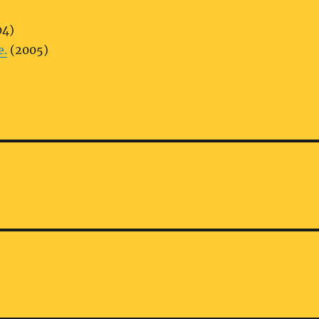
04)
e.
(2005)