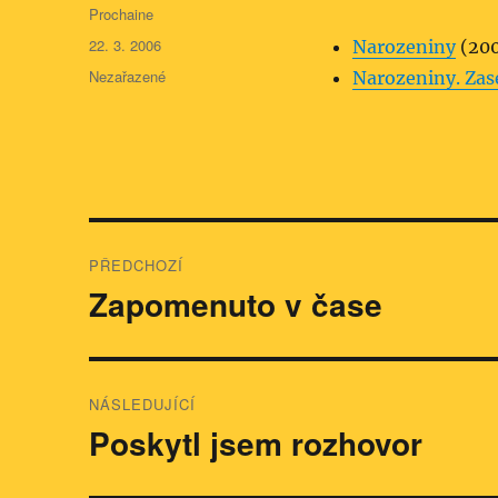
Autor:
Prochaine
Publikováno:
22. 3. 2006
Narozeniny
(20
Rubriky:
Nezařazené
Narozeniny. Zas
Navigace
PŘEDCHOZÍ
pro
Zapomenuto v čase
Předchozí
příspěvek:
příspěvek
NÁSLEDUJÍCÍ
Poskytl jsem rozhovor
Následující
příspěvek: