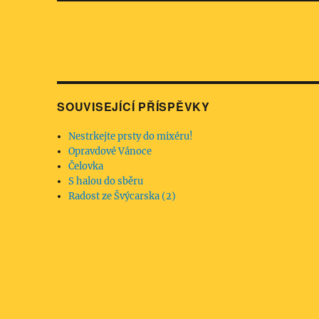
SOUVISEJÍCÍ PŘÍSPĚVKY
Nestrkejte prsty do mixéru!
Opravdové Vánoce
Čelovka
S halou do sběru
Radost ze Švýcarska (2)