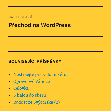
příspěvek:
příspěvek
NÁSLEDUJÍCÍ
Přechod na WordPress
Následující
příspěvek:
SOUVISEJÍCÍ PŘÍSPĚVKY
Nestrkejte prsty do mixéru!
Opravdové Vánoce
Čelovka
S halou do sběru
Radost ze Švýcarska (2)