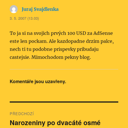
Juraj Svajdlenka
napsal:
3. 5. 2007 (13.03)
To ja si na svojich prvých 100 USD za AdSense
este len pockam. Ale kazdopadne drzim palce,
nech ti tu podobne prispevky pribudaju
castejsie. Mimochodom pekny blog.
Komentáře jsou uzavřeny.
Navigace
PŘEDCHOZÍ
pro
Narozeniny po dvacáté osmé
Předchozí