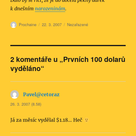
Dalo by se říct, že je do docela pěkný dárek
k dnešním
narozeninám
.
Autor:
Publikováno:
Rubriky:
Prochaine
22. 3. 2007
Nezařazené
2 komentáře u „Prvních 100 dolarů
vyděláno“
Pavel@cetoraz
napsal:
26. 3. 2007 (8.58)
Já za měsíc vydělal $1.18… Heč