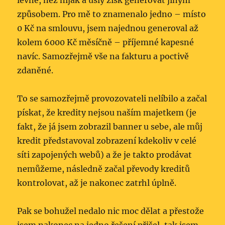
levně, než nijak a ušlý zisk generovat jiným
způsobem. Pro mě to znamenalo jedno – místo
0 Kč na smlouvu, jsem najednou generoval až
kolem 6000 Kč měsíčně – příjemné kapesné
navíc. Samozřejmě vše na fakturu a poctivě
zdaněné.
To se samozřejmě provozovateli nelíbilo a začal
pískat, že kredity nejsou naším majetkem (je
fakt, že já jsem zobrazil banner u sebe, ale můj
kredit představoval zobrazení kdekoliv v celé
síti zapojených webů) a že je takto prodávat
nemůžeme, následně začal převody kreditů
kontrolovat, až je nakonec zatrhl úplně.
Pak se bohužel nedalo nic moc dělat a přestože