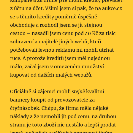
kampaně a za druhé jste mohli kredity převádět
z účtu na účet. Všiml jsem si pak, že na aukce.cz
se s těmito kredity poměrně úspěšně
obchoduje a rozhodl jsem se jít stejnou
cestou – nasadil jsem cenu pod 40 Kč za tisíc
zobrazení a majitelé jiných webů, kteří
potřebovali levnou reklamu mi mohli utrhat
ruce. A protože kreditů jsem měl najednou
málo, začal jsem v omezeném množství
kupovat od dalších malých webařů.
Oficiálně si zájemci mohli
stejně
kvalitní
bannery koupit od provozovatele za
čtyřnásobek. Chápu, že firma měla nějaké
náklady a že nemohli jít pod cenu, na druhou
stranu je toto zboží nic nestálo a lepší prodat