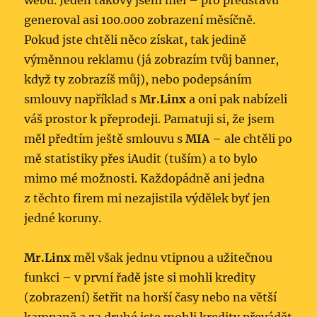
webů. Jeden takový jsem měl – pro představu
generoval asi 100.000 zobrazení měsíčně.
Pokud jste chtěli něco získat, tak jedině
výměnnou reklamu (já zobrazím tvůj banner,
když ty zobrazíš můj), nebo podepsáním
smlouvy například s
Mr.Linx
a oni pak nabízeli
váš prostor k přeprodeji. Pamatuji si, že jsem
měl předtím ještě smlouvu s
MIA
– ale chtěli po
mě statistiky přes iAudit (tuším) a to bylo
mimo mé možnosti. Každopádně ani jedna
z těchto firem mi nezajistila výdělek byť jen
jedné koruny.
Mr.Linx
měl však jednu vtipnou a užitečnou
funkci – v první řadě jste si mohli kredity
(zobrazení) šetřit na horší časy nebo na větší