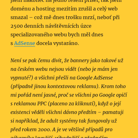
jsem nakonec na jedno řešení přišel, tak jsem
doménu a hosting mezitím zrušil a celý web
smazal – což mě dnes trošku mrzí, neboť při
2500 denních návštěvnících úzce
specializovaného webu bych měl dnes
s
AdSense
docela vystaráno.
Není se pak čemu divit, že bannery jako takové už
na českém webu nejsou vidět (nebo je mám jen
vypnuté?) a všichni přešli na Google AdSense
(případně jinou kontextovou reklamu). Krom toho
mi pořád není jasné, proč se všichni po Google opičí
s reklamou PPC (placeno za kliknutí), když o její
existenci věděli všichni dávno předtím – pamatuji
si například, že adult systémy tak fungovaly už
před rokem 2000. A je ve většině případů pro