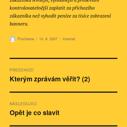
zákazníka levnější, výhodnější a především
kontrolovatelnější zaplatit za příchozího
zákazníka než vyhodit peníze za tisíce zobrazení
banneru.
Autor:
Publikováno:
Rubriky:
Prochaine
14. 8. 2007
Internet
Navigace
PŘEDCHOZÍ
pro
Kterým zprávám věřit? (2)
Předchozí
příspěvek:
příspěvek
NÁSLEDUJÍCÍ
Opět je co slavit
Následující
příspěvek: