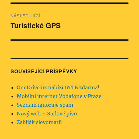
NÁSLEDUJÍCÍ
Turistické GPS
Následující
příspěvek:
SOUVISEJÍCÍ PŘÍSPĚVKY
OneDrive už nabízí 10 TB zdarma!
Mobilní internet Vodafone v Praze
Seznam ignoruje spam
Nový web – Sudové pivo
Zabiják slevomatů