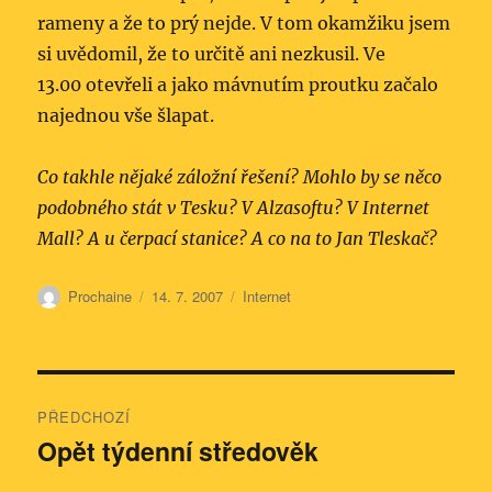
rameny a že to prý nejde. V tom okamžiku jsem
si uvědomil, že to určitě ani nezkusil. Ve
13.00 otevřeli a jako mávnutím proutku začalo
najednou vše šlapat.
Co takhle nějaké záložní řešení? Mohlo by se něco
podobného stát v Tesku? V Alzasoftu? V Internet
Mall? A u čerpací stanice? A co na to Jan Tleskač?
Autor:
Publikováno:
Rubriky:
Prochaine
14. 7. 2007
Internet
Navigace
PŘEDCHOZÍ
pro
Opět týdenní středověk
Předchozí
příspěvek:
příspěvek