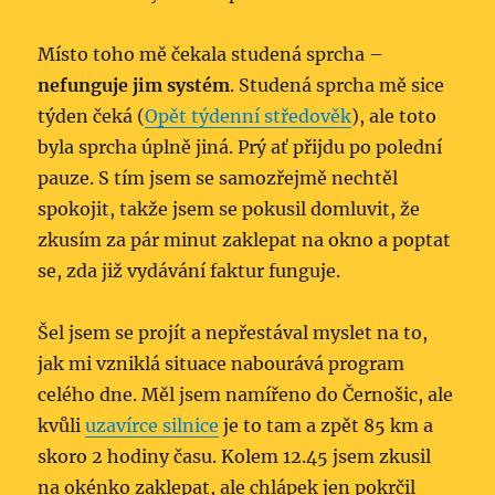
Místo toho mě čekala studená sprcha –
nefunguje jim systém
. Studená sprcha mě sice
týden čeká (
Opět týdenní středověk
), ale toto
byla sprcha úplně jiná. Prý ať přijdu po polední
pauze. S tím jsem se samozřejmě nechtěl
spokojit, takže jsem se pokusil domluvit, že
zkusím za pár minut zaklepat na okno a poptat
se, zda již vydávání faktur funguje.
Šel jsem se projít a nepřestával myslet na to,
jak mi vzniklá situace nabourává program
celého dne. Měl jsem namířeno do Černošic, ale
kvůli
uzavírce silnice
je to tam a zpět 85 km a
skoro 2 hodiny času. Kolem 12.45 jsem zkusil
na okénko zaklepat, ale chlápek jen pokrčil