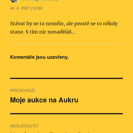
24. 4. 2007 (12.56)
Stávat by se to nemělo, ale prostě se to někdy
stane. S tím nic nenaděláš…
Komentáře jsou uzavřeny.
Navigace
PŘEDCHOZÍ
pro
Moje aukce na Aukru
Předchozí
příspěvek:
příspěvek
NÁSLEDUJÍCÍ