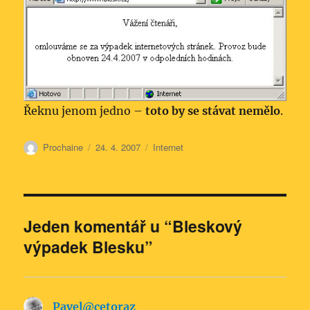
Řeknu jenom jedno –
toto by se stávat nemělo
.
Autor:
Publikováno:
Rubriky:
Prochaine
24. 4. 2007
Internet
Jeden komentář u “Bleskový
výpadek Blesku”
Pavel@cetoraz
napsal: