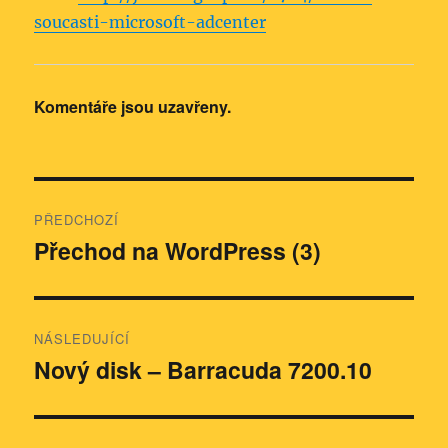
soucasti-microsoft-adcenter
Komentáře jsou uzavřeny.
Navigace
PŘEDCHOZÍ
pro
Přechod na WordPress (3)
Předchozí
příspěvek:
příspěvek
NÁSLEDUJÍCÍ
Nový disk – Barracuda 7200.10
Následující
příspěvek: