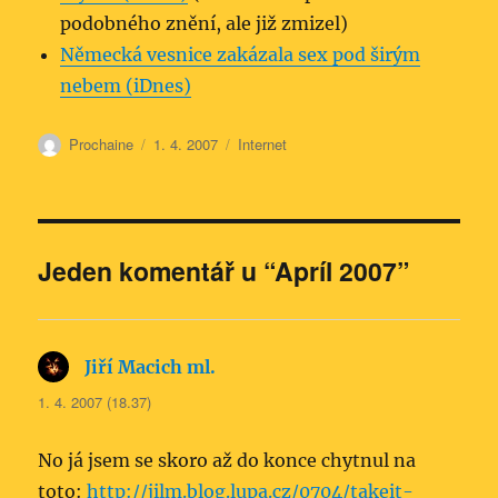
podobného znění, ale již zmizel)
Německá vesnice zakázala sex pod širým
nebem (iDnes)
Autor:
Publikováno:
Rubriky:
Prochaine
1. 4. 2007
Internet
Jeden komentář u “Apríl 2007”
Jiří Macich ml.
napsal:
1. 4. 2007 (18.37)
No já jsem se skoro až do konce chytnul na
toto:
http://jilm.blog.lupa.cz/0704/takeit-