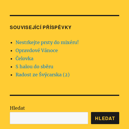
SOUVISEJÍCÍ PŘÍSPĚVKY
Nestrkejte prsty do mixéru!
Opravdové Vánoce
Čelovka
S halou do sběru
Radost ze Švýcarska (2)
Hledat
HLEDAT