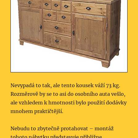
Nevypadá to tak, ale tento kousek váží 73 kg.
Rozměrově by se to asi do osobního auta vešlo,
ale vzhledem k hmotnosti bylo použití dodávky
mnohem praktičtější.
Nebudu to zbytečně protahovat – montáž
tohoto nábytku představuje přibližne