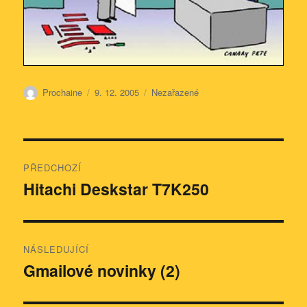
Autor:
Publikováno:
Rubriky:
Prochaine
9. 12. 2005
Nezařazené
Navigace
PŘEDCHOZÍ
pro
Hitachi Deskstar T7K250
Předchozí
příspěvek:
příspěvek
NÁSLEDUJÍCÍ
Gmailové novinky (2)
Následující
příspěvek: