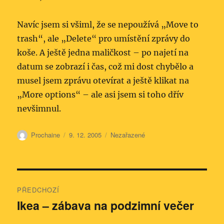
Navíc jsem si všiml, že se nepoužívá „Move to
trash“, ale „Delete“ pro umístění zprávy do
koše. A ještě jedna maličkost – po najetí na
datum se zobrazí i čas, což mi dost chybělo a
musel jsem zprávu otevírat a ještě klikat na
„More options“ – ale asi jsem si toho dřív
nevšimnul.
Autor:
Publikováno:
Rubriky:
Prochaine
9. 12. 2005
Nezařazené
Navigace
PŘEDCHOZÍ
pro
Ikea – zábava na podzimní večer
Předchozí
příspěvek:
příspěvek