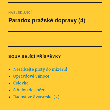
NÁSLEDUJÍCÍ
Paradox pražské dopravy (4)
Následující
příspěvek:
SOUVISEJÍCÍ PŘÍSPĚVKY
Nestrkejte prsty do mixéru!
Opravdové Vánoce
Čelovka
S halou do sběru
Radost ze Švýcarska (2)