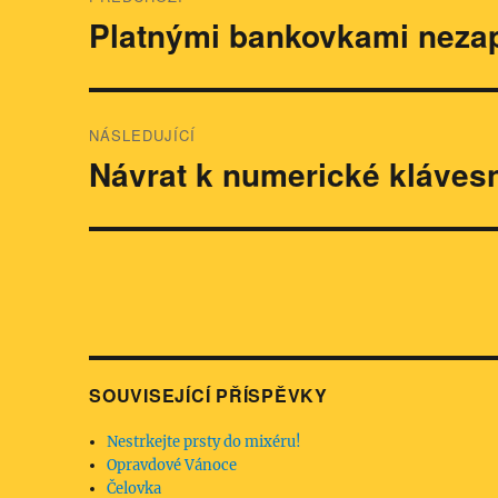
pro
Platnými bankovkami nezap
Předchozí
příspěvek:
příspěvek
NÁSLEDUJÍCÍ
Návrat k numerické klávesn
Následující
příspěvek:
SOUVISEJÍCÍ PŘÍSPĚVKY
Nestrkejte prsty do mixéru!
Opravdové Vánoce
Čelovka