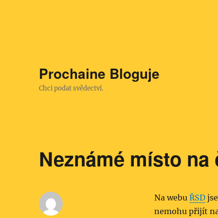
Prochaine Bloguje
Chci podat svědectví.
Neznámé místo na č
Na webu
ŘSD
jse
nemohu přijít na 