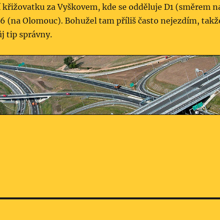
í křižovatku za Vyškovem, kde se odděluje D1 (směrem n
6 (na Olomouc). Bohužel tam příliš často nejezdím, takž
j tip správny.