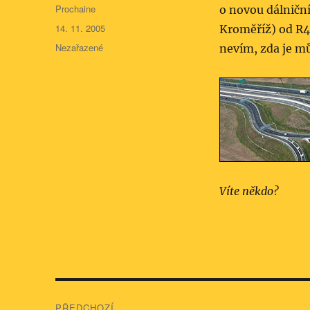
Autor:
Prochaine
o novou dálničn
Publikováno:
14. 11. 2005
Kroměříž) od R4
Rubriky:
Nezařazené
nevím, zda je mů
Víte někdo?
Navigace
PŘEDCHOZÍ