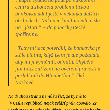
v kapse vydala na pouť po nákupním
centru a zkoušela problematickou
bankovku udat ještě v několika dalších
obchodech. Nakonec kapitulovala a šla
na „jistotu“ – do pobočky České
spořitelny.
„Tady mi sice potvrdili, že bankovka je
stále platná, když jsem je ale požádala,
aby mi ji vyměnili, odmítli. Chybělo
jim totiž zařízení na ověření pravosti a
poslali mě do Hloubětína,“ říká
Nosková.
Na druhou stranu nemůžu říct, že by mě to
(v České republice) nějak zvlášť překvapovalo. Ze