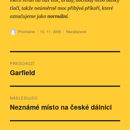
všech stran na nás stát, úřady, obchody nebo banky
tlačí, takže neúměrně moc přibývá příkoří, které
označujeme jako
normální
.
Autor:
Publikováno:
Rubriky:
Prochaine
10. 11. 2005
Nezařazené
Navigace
PŘEDCHOZÍ
pro
Garfield
Předchozí
příspěvek:
příspěvek
NÁSLEDUJÍCÍ
Neznámé místo na české dálnici
Následující
příspěvek: