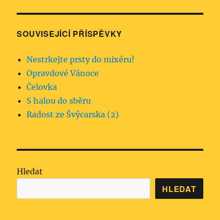
SOUVISEJÍCÍ PŘÍSPĚVKY
Nestrkejte prsty do mixéru!
Opravdové Vánoce
Čelovka
S halou do sběru
Radost ze Švýcarska (2)
Hledat
HLEDAT