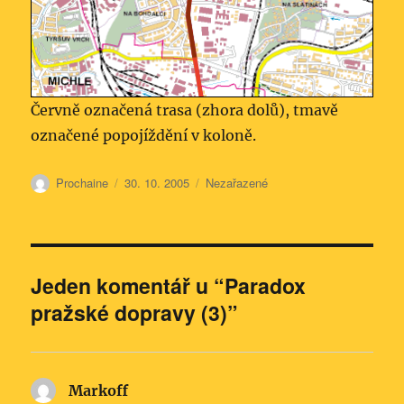
Červně označená trasa (zhora dolů), tmavě
označené popojíždění v koloně.
Autor:
Publikováno:
Rubriky:
Prochaine
30. 10. 2005
Nezařazené
Jeden komentář u “Paradox
pražské dopravy (3)”
Markoff
napsal: