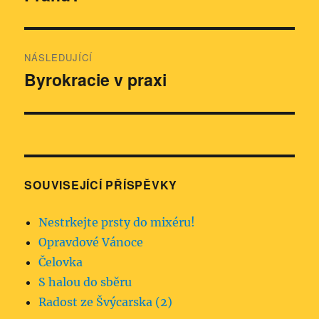
NÁSLEDUJÍCÍ
Byrokracie v praxi
Následující
příspěvek:
SOUVISEJÍCÍ PŘÍSPĚVKY
Nestrkejte prsty do mixéru!
Opravdové Vánoce
Čelovka
S halou do sběru
Radost ze Švýcarska (2)