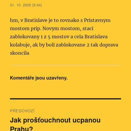
31. 10. 2005 (9.54)
hm, v Bratislave je to rovnako s Pristavnym
mostom prip. Novym mostom, staci
zablokovany 1 z 5 mostov a cela Bratislava
kolabuje, ak by boli zablokovane 2 tak doprava
skoncila
Komentáře jsou uzavřeny.
Navigace
PŘEDCHOZÍ
pro
Jak prošťouchnout ucpanou
Předchozí
Prahu?
příspěvek:
příspěvek