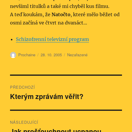
nevšiml titulků a také mi chyběl kus filmu.
A teď koukám, že
Natočto
, které mělo běžet od
osmi začíná ve čtvrt na dvanáct…
Schizofrenní televizní program
Autor:
Publikováno:
Rubriky:
Prochaine
28. 10. 2005
Nezařazené
Navigace
PŘEDCHOZÍ
pro
Kterým zprávám věřit?
Předchozí
příspěvek:
příspěvek
NÁSLEDUJÍCÍ
Jak prošťouchnout ucpanou
Následující