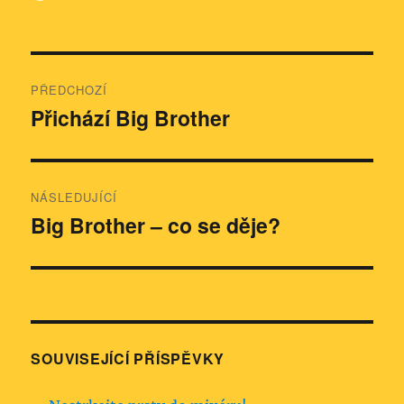
Navigace
PŘEDCHOZÍ
pro
Přichází Big Brother
Předchozí
příspěvek:
příspěvek
NÁSLEDUJÍCÍ
Big Brother – co se děje?
Následující
příspěvek:
SOUVISEJÍCÍ PŘÍSPĚVKY