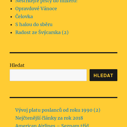
Nestrkejte prsty do mixéru!
Opravdové Vánoce
Čelovka
S halou do sběru
Radost ze Švýcarska (2)
Hledat
HLEDAT
Vývoj platu poslanců od roku 1990 (2)
Nejčtenější články za rok 2018
American Airlines – Seznam tříd