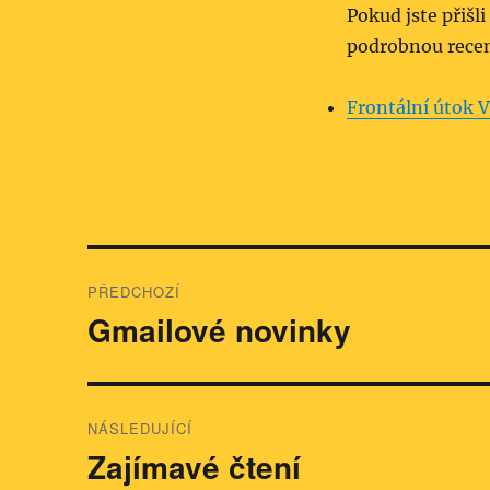
Pokud jste přišli
podrobnou recen
Frontální útok 
Navigace
PŘEDCHOZÍ
pro
Gmailové novinky
Předchozí
příspěvek:
příspěvek
NÁSLEDUJÍCÍ
Zajímavé čtení
Následující