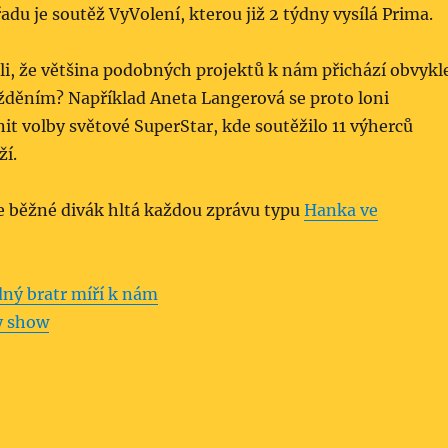
adu je soutěž VyVolení, kterou již 2 týdny vysílá Prima.
mli, že většina podobných projektů k nám přichází obvykl
děním? Například Aneta Langerová se proto loni
t volby světové SuperStar, kde soutěžilo 11 výherců
ží.
že běžné divák hltá každou zprávu typu
Hanka ve
ný bratr míří k nám
y show