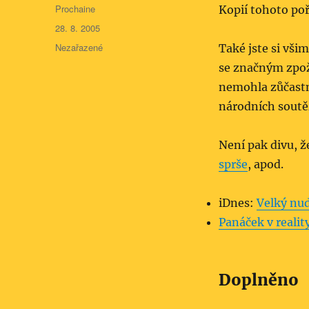
Autor:
Prochaine
Kopií tohoto poř
Publikováno:
28. 8. 2005
Rubriky:
Nezařazené
Také jste si vši
se značným zpož
nemohla zůčastni
národních soutě
Není pak divu, 
sprše
, apod.
iDnes:
Velký nud
Panáček v realit
Doplněno