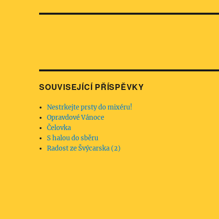
příspěvek:
SOUVISEJÍCÍ PŘÍSPĚVKY
Nestrkejte prsty do mixéru!
Opravdové Vánoce
Čelovka
S halou do sběru
Radost ze Švýcarska (2)