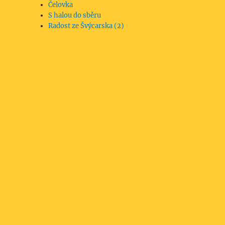
Čelovka
S halou do sběru
Radost ze Švýcarska (2)