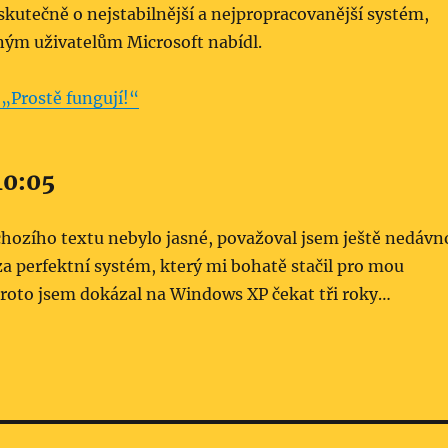
 skutečně o nejstabilnější a nejpropracovanější systém,
ým uživatelům Microsoft nabídl.
„Prostě fungují!“
10:05
chozího textu nebylo jasné, považoval jsem ještě nedávn
a perfektní systém, který mi bohatě stačil pro mou
proto jsem dokázal na Windows XP čekat tři roky…