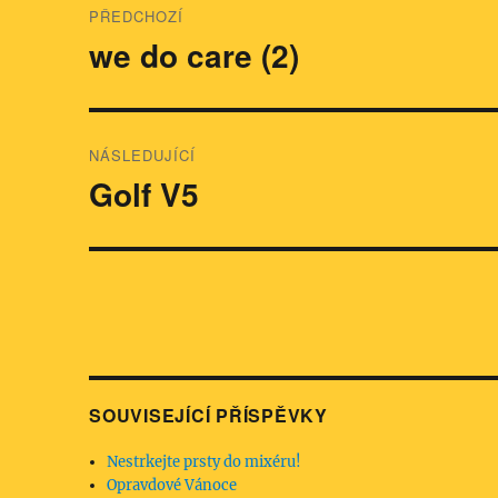
PŘEDCHOZÍ
pro
we do care (2)
Předchozí
příspěvek:
příspěvek
NÁSLEDUJÍCÍ
Golf V5
Následující
příspěvek:
SOUVISEJÍCÍ PŘÍSPĚVKY
Nestrkejte prsty do mixéru!
Opravdové Vánoce