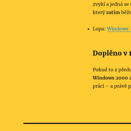
zvykl a jedná se
který
zatím
běžn
Lupa:
Windows: 
Doplěno v 
Pokud to z před
Windows 2000
z
práci – a právě 
Navigace