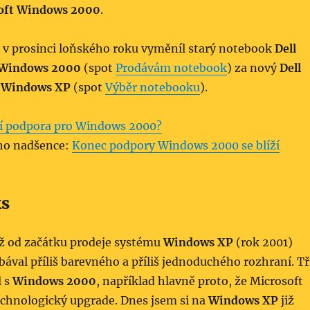
oft Windows 2000
.
ž v prosinci loňského roku vyměníl starý notebook
Dell
Windows 2000
(spot
Prodávám notebook
) za nový
Dell
s
Windows XP
(spot
Výběr notebooku
).
í podpora pro Windows 2000?
ho nadšence:
Konec podpory Windows 2000 se blíží
ks
iž od začátku prodeje systému
Windows XP
(rok 2001)
bával příliš barevného a příliš jednoduchého rozhraní. Tř
l s
Windows 2000
, například hlavně proto, že Microsoft
echnologický upgrade. Dnes jsem si na
Windows XP
již