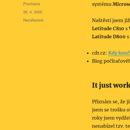
Autor:
Prochaine
systému
Micros
Publikováno:
26. 4. 2005
Rubriky:
Nezařazené
Naštěstí jsem ji
Letitude C810
s
Latitude D800
cdr.cz:
Kdy konč
Blog počítačové
It just wor
Přiznám se, že j
jsem se trošku o
roky jsem vydže
nenabízel tzv. t