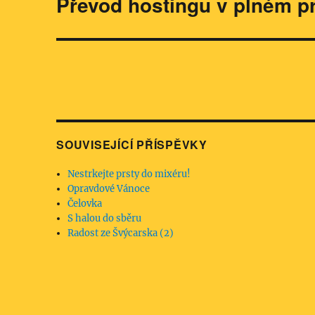
Převod hostingu v plném p
Následující
příspěvek:
SOUVISEJÍCÍ PŘÍSPĚVKY
Nestrkejte prsty do mixéru!
Opravdové Vánoce
Čelovka
S halou do sběru
Radost ze Švýcarska (2)