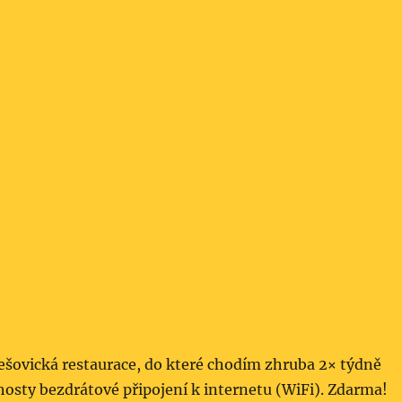
ešovická restaurace, do které chodím zhruba 2× týdně
 hosty bezdrátové připojení k internetu (WiFi). Zdarma!