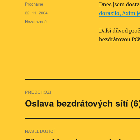
Autor:
Prochaine
Dnes jsem dostal
Publikováno:
22. 11. 2004
dorazilo, Axim 
Rubriky:
Nezařazené
Další důvod proč
bezdrátovou PCM
Navigace
PŘEDCHOZÍ
pro
Oslava bezdrátových sítí (6
Předchozí
příspěvek:
příspěvek
NÁSLEDUJÍCÍ