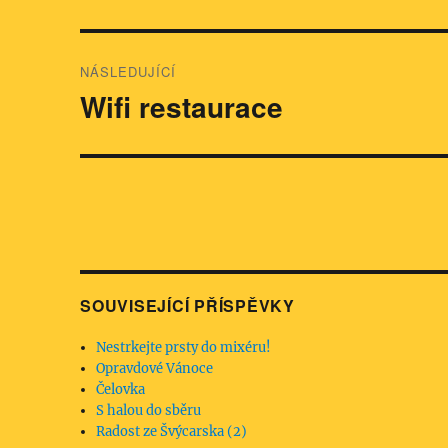
příspěvek:
příspěvek
NÁSLEDUJÍCÍ
Wifi restaurace
Následující
příspěvek:
SOUVISEJÍCÍ PŘÍSPĚVKY
Nestrkejte prsty do mixéru!
Opravdové Vánoce
Čelovka
S halou do sběru
Radost ze Švýcarska (2)