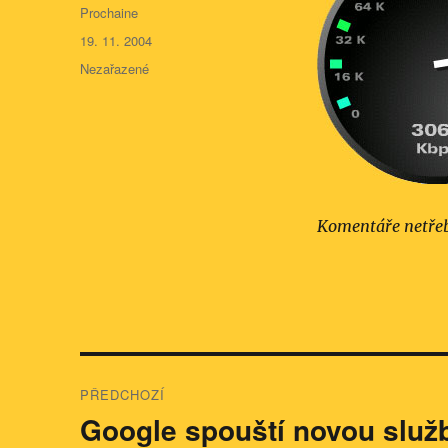
Autor:
Prochaine
Publikováno:
19. 11. 2004
Rubriky:
Nezařazené
Komentáře netře
Navigace
PŘEDCHOZÍ
pro
Google spouští novou služ
Předchozí