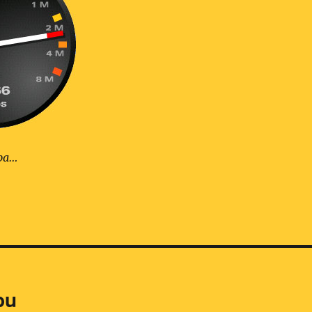
ba…
bu