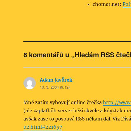
chomat.net:
Poř
6 komentářů u „Hledám RSS čteč
Adam Javůrek
napsal:
13. 3. 2004 (9.12)
Mně zatím vyhovují online čtečka
http://www.
(ale zaplaťbůh server běží skvěle a kdyžtak m
avšak zase to posouvá RSS někam dál. Viz Dí
02.html#221657