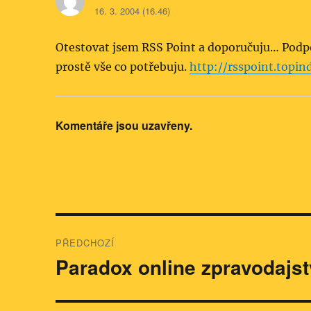
16. 3. 2004 (16.46)
Otestovat jsem RSS Point a doporučuju… Podporu
prostě vše co potřebuju.
http://rsspoint.topin
Komentáře jsou uzavřeny.
Navigace
PŘEDCHOZÍ
pro
Paradox online zpravodajst
Předchozí
příspěvek:
příspěvek