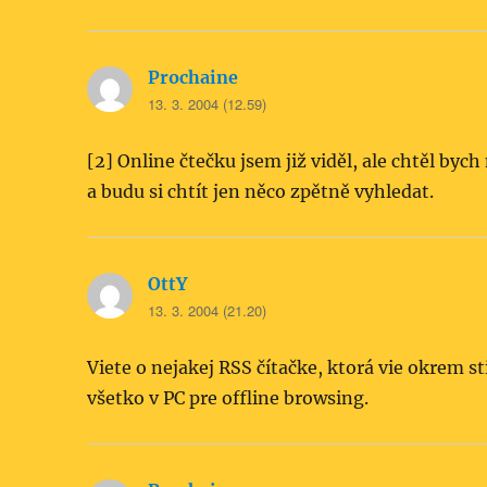
Prochaine
napsal:
13. 3. 2004 (12.59)
[2] Online čtečku jsem již viděl, ale chtěl byc
a budu si chtít jen něco zpětně vyhledat.
OttY
napsal:
13. 3. 2004 (21.20)
Viete o nejakej RSS čítačke, ktorá vie okrem s
všetko v PC pre offline browsing.