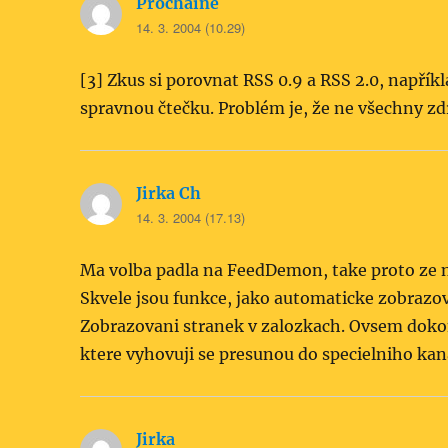
Prochaine
napsal:
14. 3. 2004 (10.29)
[3] Zkus si porovnat RSS 0.9 a RSS 2.0, napřík
spravnou čtečku. Problém je, že ne všechny zdr
Jirka Ch
napsal:
14. 3. 2004 (17.13)
Ma volba padla na FeedDemon, take proto ze n
Skvele jsou funkce, jako automaticke zobrazo
Zobrazovani stranek v zalozkach. Ovsem dokona
ktere vyhovuji se presunou do specielniho kan
Jirka
napsal: