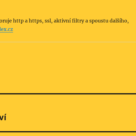
je http a https, ssl, aktivní filtry a spoustu dalšího,
dex.cz
ví