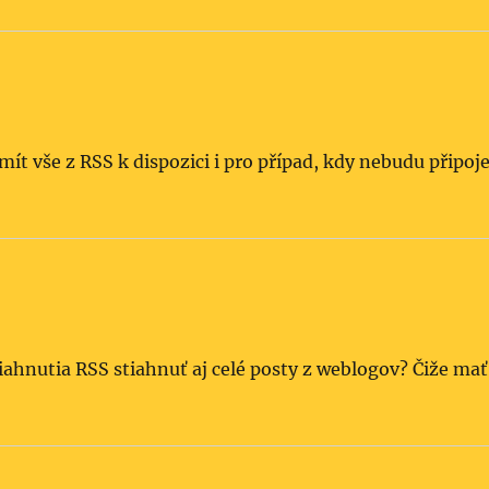
h mít vše z RSS k dispozici i pro případ, kdy nebudu připoj
tiahnutia RSS stiahnuť aj celé posty z weblogov? Čiže mať