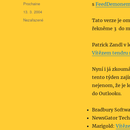
Autor:
Prochaine
s
FeedDemone
Publikováno:
13. 3. 2004
Rubriky:
Nezařazené
Tato verze je om
řekněme 3 do mě
Patrick Zandl v l
Vítězem tendru 
Nyní i já zkoum
tento týden zaj
nejenom, že je le
do Outlooku.
Bradbury Softw
NewsGator Tech
Marigold:
Vítěz