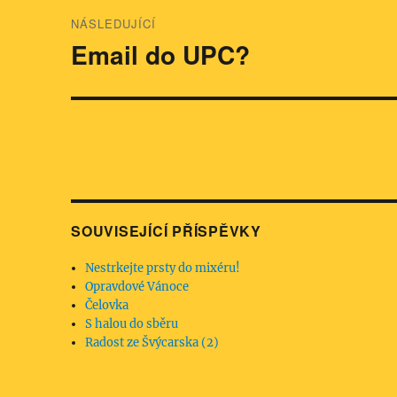
NÁSLEDUJÍCÍ
Email do UPC?
Následující
příspěvek:
SOUVISEJÍCÍ PŘÍSPĚVKY
Nestrkejte prsty do mixéru!
Opravdové Vánoce
Čelovka
S halou do sběru
Radost ze Švýcarska (2)