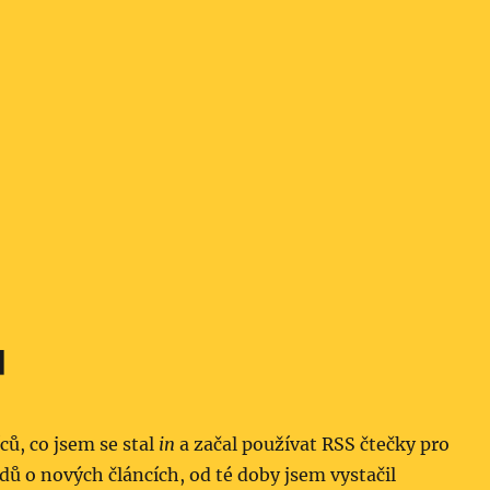
u
íců, co jsem se stal
in
a začal používat RSS čtečky pro
dů o nových článcích, od té doby jsem vystačil