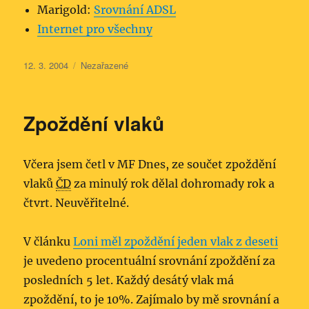
Marigold:
Srovnání ADSL
Internet pro všechny
Publikováno:
Rubriky:
12. 3. 2004
Nezařazené
Zpoždění vlaků
Včera jsem četl v MF Dnes, ze součet zpoždění
vlaků
ČD
za minulý rok dělal dohromady rok a
čtvrt. Neuvěřitelné.
V článku
Loni měl zpoždění jeden vlak z deseti
je uvedeno procentuální srovnání zpoždění za
posledních 5 let. Každý desátý vlak má
zpoždění, to je 10%. Zajímalo by mě srovnání a