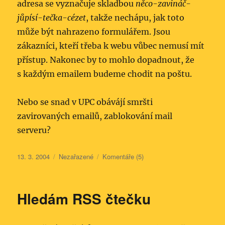
adresa se vyznačuje skladbou
něco-zavináč-
jůpísí-tečka-cézet
, takže nechápu, jak toto
může být nahrazeno formulářem. Jsou
zákazníci, kteří třeba k webu vůbec nemusí mít
přístup. Nakonec by to mohlo dopadnout, že
s každým emailem budeme chodit na poštu.
Nebo se snad v UPC obávájí smršti
zavirovaných emailů, zablokování mail
serveru?
Publikováno:
Rubriky:
13. 3. 2004
Nezařazené
Komentáře (5)
Hledám RSS čtečku