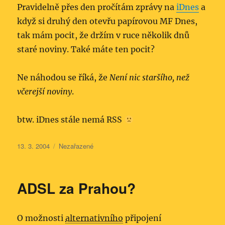
Pravidelně přes den pročítám zprávy na
iDnes
a
když si druhý den otevřu papírovou MF Dnes,
tak mám pocit, že držím v ruce několik dnů
staré noviny. Také máte ten pocit?
Ne náhodou se říká, že
Není nic staršího, než
včerejší noviny
.
btw. iDnes stále nemá RSS
Publikováno:
Rubriky:
13. 3. 2004
Nezařazené
ADSL za Prahou?
O možnosti
alternativního
připojení