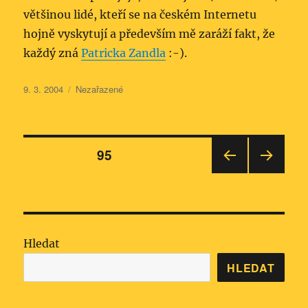
většinou lidé, kteří se na českém Internetu
hojně vyskytují a především mě zaráží fakt, že
každý zná
Patricka Zandla
:-).
Publikováno:
Rubriky:
9. 3. 2004
Nezařazené
Stránkování
STRÁNKA:
95
PŘE
DALŠ
příspěvků
DCH
Í
OZÍ
STRÁ
STRÁ
NKA
NKA
Hledat
HLEDAT