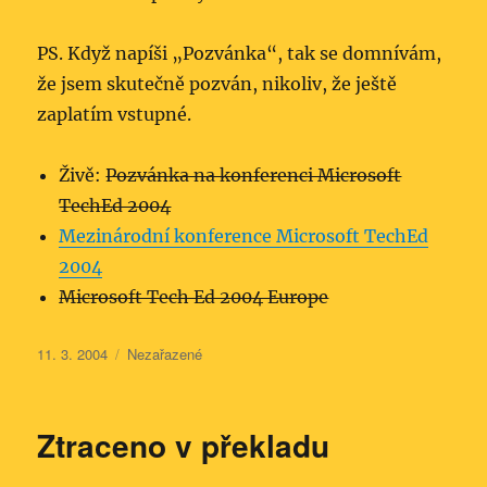
PS. Když napíši „Pozvánka“, tak se domnívám,
že jsem skutečně pozván, nikoliv, že ještě
zaplatím vstupné.
Živě:
Pozvánka na konferenci Microsoft
TechEd 2004
Mezinárodní konference Microsoft TechEd
2004
Microsoft Tech Ed 2004 Europe
Publikováno:
Rubriky:
11. 3. 2004
Nezařazené
Ztraceno v překladu