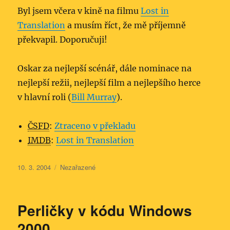
Byl jsem včera v kině na filmu
Lost in
Translation
a musím říct, že mě příjemně
překvapil. Doporučuji!
Oskar za nejlepší scénář, dále nominace na
nejlepší režii, nejlepší film a nejlepšího herce
v hlavní roli (
Bill Murray
).
ČSFD
:
Ztraceno v překladu
IMDB
:
Lost in Translation
Publikováno:
Rubriky:
10. 3. 2004
Nezařazené
Perličky v kódu Windows
2000