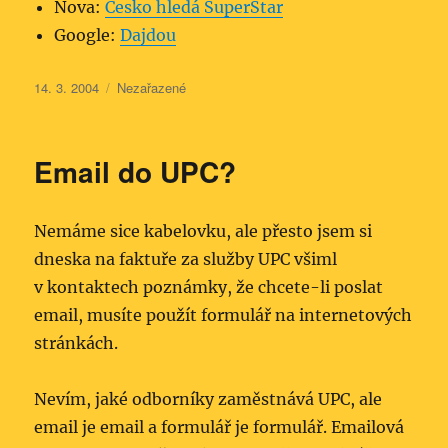
Nova:
Česko hledá SuperStar
Google:
Dajdou
Publikováno:
Rubriky:
14. 3. 2004
Nezařazené
Email do UPC?
Nemáme sice kabelovku, ale přesto jsem si
dneska na faktuře za služby UPC všiml
v kontaktech poznámky, že chcete-li poslat
email, musíte použít formulář na internetových
stránkách.
Nevím, jaké odborníky zaměstnává UPC, ale
email je email a formulář je formulář. Emailová