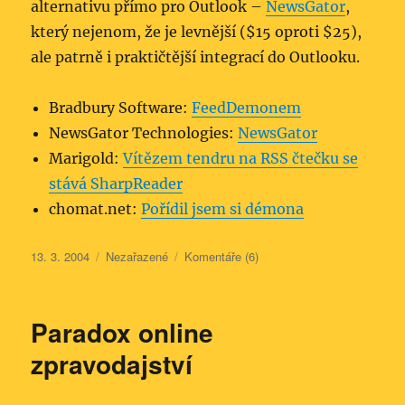
alternativu přímo pro Outlook –
NewsGator
,
který nejenom, že je levnější ($15 oproti $25),
ale patrně i praktičtější integrací do Outlooku.
Bradbury Software:
FeedDemonem
NewsGator Technologies:
NewsGator
Marigold:
Vítězem tendru na RSS čtečku se
stává SharpReader
chomat.net:
Pořídil jsem si démona
Publikováno:
Rubriky:
13. 3. 2004
Nezařazené
Komentáře (6)
Paradox online
zpravodajství