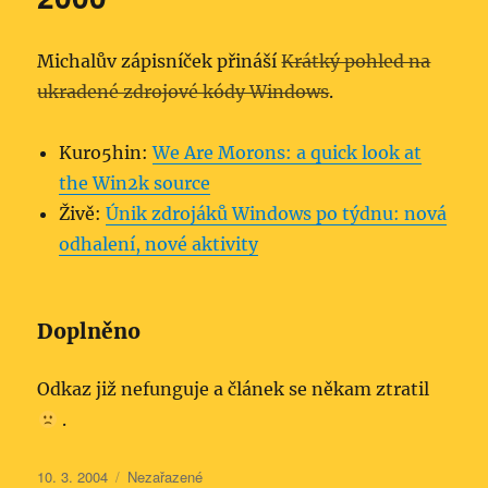
Michalův zápisníček přináší
Krátký pohled na
ukradené zdrojové kódy Windows
.
Kuro5hin:
We Are Morons: a quick look at
the Win2k source
Živě:
Únik zdrojáků Windows po týdnu: nová
odhalení, nové aktivity
Doplněno
Odkaz již nefunguje a článek se někam ztratil
.
Publikováno:
Rubriky:
10. 3. 2004
Nezařazené