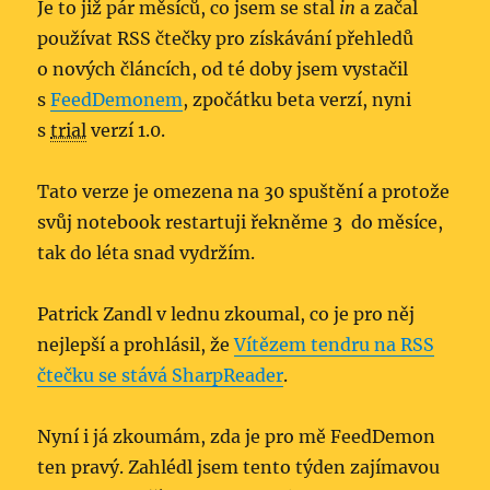
Je to již pár měsíců, co jsem se stal
in
a začal
používat RSS čtečky pro získávání přehledů
o nových článcích, od té doby jsem vystačil
s
FeedDemonem
, zpočátku beta verzí, nyni
s
trial
verzí 1.0.
Tato verze je omezena na 30 spuštění a protože
svůj notebook restartuji řekněme 3 do měsíce,
tak do léta snad vydržím.
Patrick Zandl v lednu zkoumal, co je pro něj
nejlepší a prohlásil, že
Vítězem tendru na RSS
čtečku se stává SharpReader
.
Nyní i já zkoumám, zda je pro mě FeedDemon
ten pravý. Zahlédl jsem tento týden zajímavou