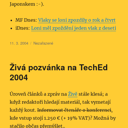
Japonskem :-).
MF Dnes:
Vlaky se loni zpozdily o rok a čtvrt
iDnes:
Loni měl zpoždění jeden vlak z deseti
Publikováno:
Rubriky:
11. 3. 2004
Nezařazené
Živá pozvánka na TechEd
2004
Úroveň článků a zpráv na
Živě
stále klesá; a
když redaktoři hledají materiál, tak vymetají
každý kout.
Informovat čtenáře o konferenci
,
kde vstup stojí 1.250 € (+ 19% VAT)? Možná by
stačilo občas přemýšlet..