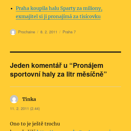
Praha koupila halu Sparty za miliony,
exmajitel si ji pronajímá za tisícovku
Autor:
Publikováno:
Rubriky:
Prochaine
8. 2. 2011
Praha 7
Jeden komentář u “Pronájem
sportovní haly za litr měsíčně”
Tinka
napsal:
11. 2. 2011 (2.44)
Ono to je ještě trochu