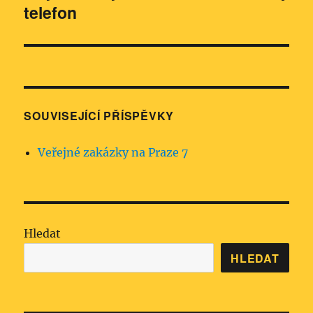
telefon
příspěvek:
SOUVISEJÍCÍ PŘÍSPĚVKY
Veřejné zakázky na Praze 7
Hledat
HLEDAT