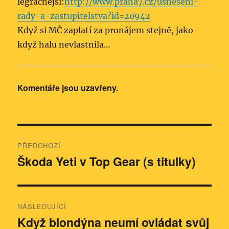
legračnější:
http://www.praha7.cz/usneseni-
rady-a-zastupitelstva?id=20942
Když si MČ zaplatí za pronájem stejně, jako
když halu nevlastnila…
Komentáře jsou uzavřeny.
Navigace
PŘEDCHOZÍ
pro
Škoda Yeti v Top Gear (s titulky)
Předchozí
příspěvek:
příspěvek
NÁSLEDUJÍCÍ
Když blondýna neumí ovládat svůj
Následující