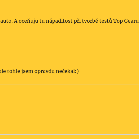
 auto. A oceňuju tu nápaditost při tvorbě testů Top Gearu
ale tohle jsem opravdu nečekal:)