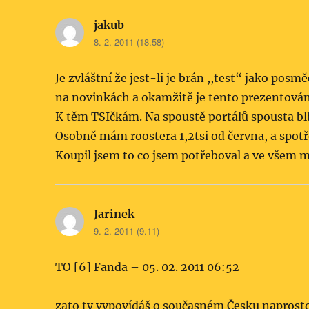
jakub
napsal:
8. 2. 2011 (18.58)
Je zvláštní že jest-li je brán ,,test“ jako pos
na novinkách a okamžitě je tento prezentován 
K těm TSIčkám. Na spoustě portálů spousta b
Osobně mám roostera 1,2tsi od června, a spotře
Koupil jsem to co jsem potřeboval a ve všem m
Jarinek
napsal:
9. 2. 2011 (9.11)
TO [6] Fanda – 05. 02. 2011 06:52
zato ty vypovídáš o současném Česku naprosto