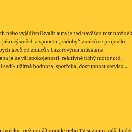
měch nebo vyjádření kvalit auta je teď navěšen test novine
jako výsměch a spousta ,,rádoby“ znalců se projevilo.
lbých keců od znalců s bazarovýma kráskama.
ba je ke vší spokojenosti, relativně tichý motor atd.
i sedí- užitná hodnota, spotřeba, dostupnost servisu….
 typicky.. než použít google nebo TV seznam radši bude