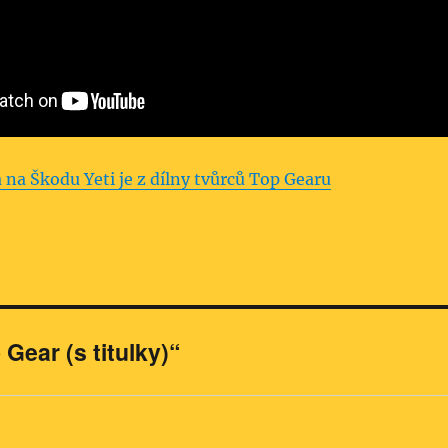
 na Škodu Yeti je z dílny tvůrců Top Gearu
Gear (s titulky)“