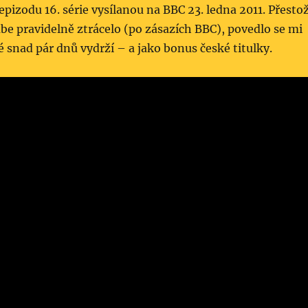
 epizodu 16. série vysílanou na BBC 23. ledna 2011. Přesto
be pravidelně ztrácelo (po zásazích BBC), povedlo se mi
ré snad pár dnů vydrží – a jako bonus české titulky.