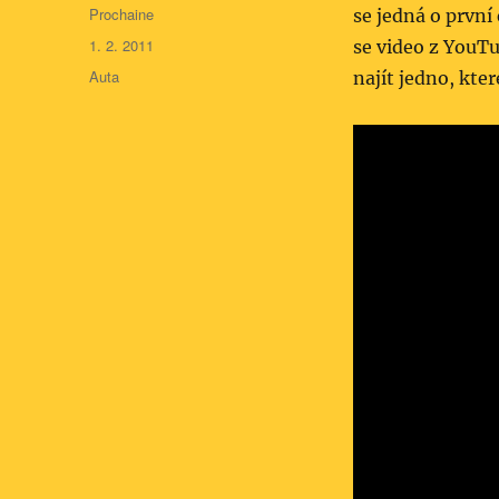
Autor:
Prochaine
se jedná o první
Publikováno:
1. 2. 2011
se video z YouTu
Rubriky:
Auta
najít jedno, kte