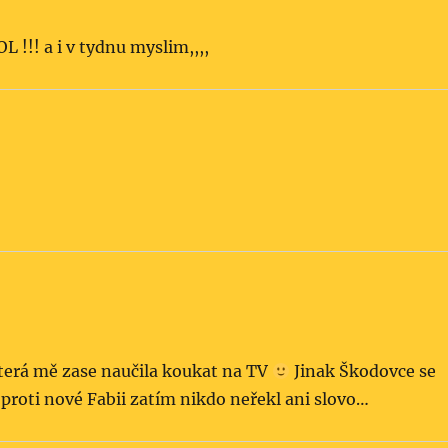
 !!! a i v tydnu myslim,,,,
 která mě zase naučila koukat na TV
Jinak Škodovce se
proti nové Fabii zatím nikdo neřekl ani slovo…