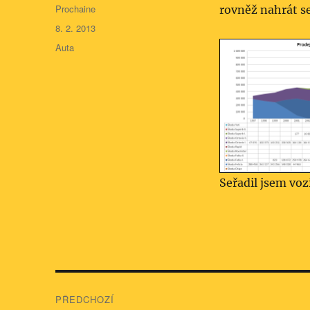
Autor:
Prochaine
rovněž nahrát s
Publikováno:
8. 2. 2013
Rubriky:
Auta
Seřadil jsem vozi
Navigace
PŘEDCHOZÍ