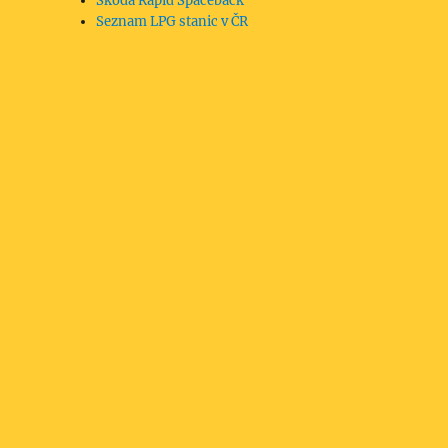
Škoda Rapid Spaceback
Seznam LPG stanic v ČR