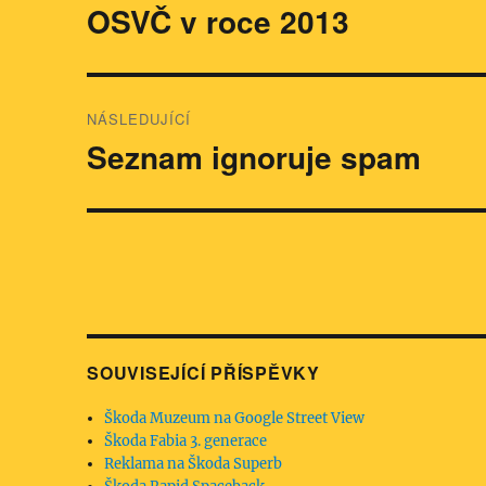
pro
OSVČ v roce 2013
Předchozí
příspěvek:
příspěvek
NÁSLEDUJÍCÍ
Seznam ignoruje spam
Následující
příspěvek:
SOUVISEJÍCÍ PŘÍSPĚVKY
Škoda Muzeum na Google Street View
Škoda Fabia 3. generace
Reklama na Škoda Superb