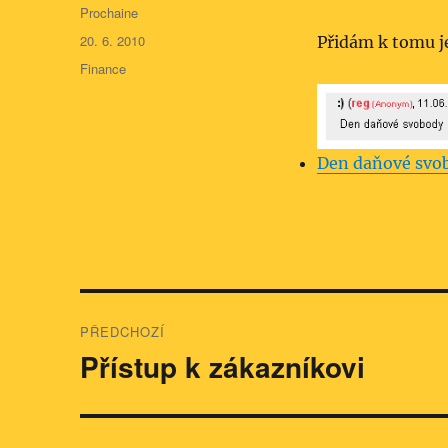
Autor:
Prochaine
Publikováno:
20. 6. 2010
Přidám k tomu j
Rubriky:
Finance
Den daňové svo
Navigace
PŘEDCHOZÍ
pro
Přístup k zákazníkovi
Předchozí
příspěvek:
příspěvek