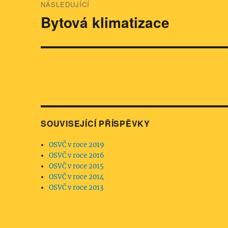
NÁSLEDUJÍCÍ
Bytová klimatizace
Následující
příspěvek:
SOUVISEJÍCÍ PŘÍSPĚVKY
OSVČ v roce 2019
OSVČ v roce 2016
OSVČ v roce 2015
OSVČ v roce 2014
OSVČ v roce 2013