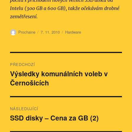
počítá s příchodem nových větších SSD disků od
Intelu (300 GB a 600 GB), takže očekávám drobné
zemětřesení.
Autor:
Publikováno:
Rubriky:
Prochaine
7. 11. 2010
Hardware
Navigace
PŘEDCHOZÍ
pro
Výsledky komunálních voleb v
Předchozí
Černošicích
příspěvek:
příspěvek
NÁSLEDUJÍCÍ
SSD disky – Cena za GB (2)
Následující
příspěvek: