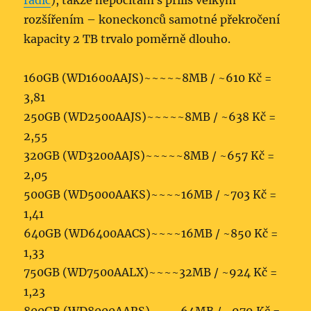
řadič
), takže nepočítám s příliš velkým
rozšířením – koneckonců samotné překročení
kapacity 2 TB trvalo poměrně dlouho.
160GB (WD1600AAJS)~~~~~8MB / ~610 Kč =
3,81
250GB (WD2500AAJS)~~~~~8MB / ~638 Kč =
2,55
320GB (WD3200AAJS)~~~~~8MB / ~657 Kč =
2,05
500GB (WD5000AAKS)~~~~16MB / ~703 Kč =
1,41
640GB (WD6400AACS)~~~~16MB / ~850 Kč =
1,33
750GB (WD7500AALX)~~~~32MB / ~924 Kč =
1,23