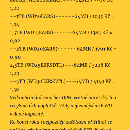
800GB (WD8000AARS)~~~~64MB / ~979 Kč =
1,22
~~1TB (WD10EARS)~~~~~~64MB / 1035 Kč =
1,04
1,5TB (WD15EARS)~~~~~~64MB / 1385 Kč =
0,92
~~2TB (WD20EARS)~~~~~~64MB / 1791 Kč =
0,90
2,5TB (WD25EZRSDTL)~~~64MB / 3228 Kč =
1,29
~~3TB (WD30EZRSDTL)~~~64MB / 4140 Kč =
1,38
Velkoobchodní ceny bez DPH, včetně autorských a
recyklačních poplatků. Vždy nejlevnější disk WD
v dané kapacitě.
Ke konci roku (nejpozději začátkem příštího) se