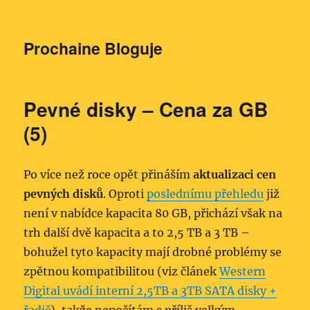
Prochaine Bloguje
Pevné disky – Cena za GB
(5)
Po více než roce opět přináším
aktualizaci cen
pevných disků
. Oproti
poslednímu přehledu
již
není v nabídce kapacita 80 GB, přichází však na
trh další dvě kapacita a to 2,5 TB a 3 TB –
bohužel tyto kapacity mají drobné problémy se
zpětnou kompatibilitou (viz článek
Western
Digital uvádí interní 2,5TB a 3TB SATA disky +