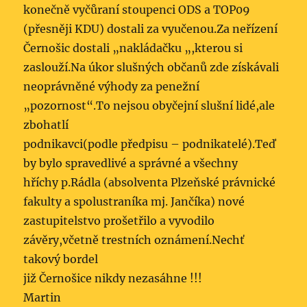
konečně vyčůraní stoupenci ODS a TOP09
(přesněji KDU) dostali za vyučenou.Za neřízení
Černošic dostali „nakládačku „,kterou si
zaslouží.Na úkor slušných občanů zde získávali
neoprávněné výhody za penežní
„pozornost“.To nejsou obyčejní slušní lidé,ale
zbohatlí
podnikavci(podle předpisu – podnikatelé).Teď
by bylo spravedlivé a správné a všechny
hříchy p.Rádla (absolventa Plzeňské právnické
fakulty a spolustraníka mj. Jančíka) nové
zastupitelstvo prošetřilo a vyvodilo
závěry,včetně trestních oznámení.Nechť
takový bordel
již Černošice nikdy nezasáhne !!!
Martin