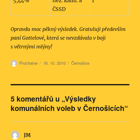
5,44%
nez. kand. a
1
ČSSD
Opravdu moc pěkný výsledek. Gratuluji především
paní Gottelové, která se nevzdávala v boji
s větrnými mlýny!
Autor:
Publikováno:
Rubriky:
Prochaine
16. 10. 2010
Černošice
5 komentářů u „Výsledky
komunálních voleb v Černošicích“
JM
napsal: