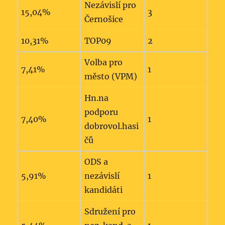
Nezávislí pro
15,04%
3
Černošice
10,31%
TOP09
2
Volba pro
7,41%
1
město (VPM)
Hn.na
podporu
7,40%
1
dobrovol.hasi
čů
ODS a
5,91%
nezávislí
1
kandidáti
Sdružení pro