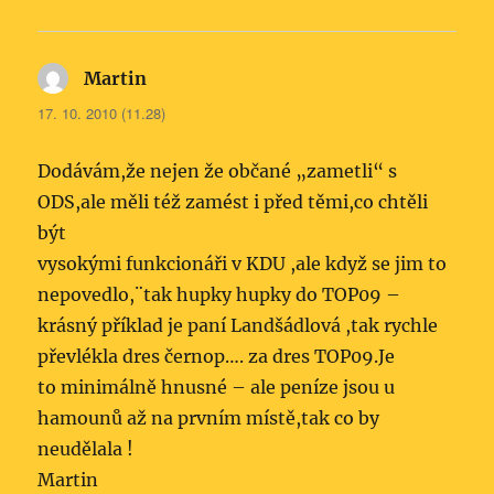
Martin
napsal:
17. 10. 2010 (11.28)
Dodávám,že nejen že občané „zametli“ s
ODS,ale měli též zamést i před těmi,co chtěli
být
vysokými funkcionáři v KDU ,ale když se jim to
nepovedlo,¨tak hupky hupky do TOP09 –
krásný příklad je paní Landšádlová ,tak rychle
převlékla dres černop…. za dres TOP09.Je
to minimálně hnusné – ale peníze jsou u
hamounů až na prvním místě,tak co by
neudělala !
Martin