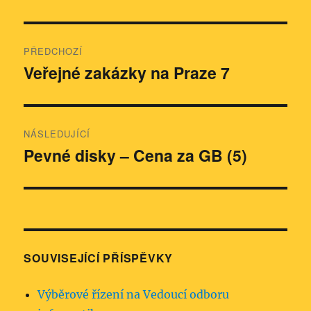
Navigace
PŘEDCHOZÍ
pro
Veřejné zakázky na Praze 7
Předchozí
příspěvek:
příspěvek
NÁSLEDUJÍCÍ
Pevné disky – Cena za GB (5)
Následující
příspěvek:
SOUVISEJÍCÍ PŘÍSPĚVKY
Výběrové řízení na Vedoucí odboru