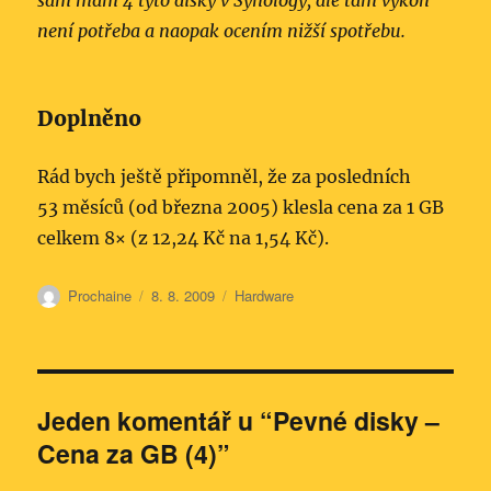
sám mám 4 tyto disky v Synology, ale tam výkon
není potřeba a naopak ocením nižší spotřebu.
Doplněno
Rád bych ještě připomněl, že za posledních
53 měsíců (od března 2005) klesla cena za 1 GB
celkem 8× (z 12,24 Kč na 1,54 Kč).
Autor:
Publikováno:
Rubriky:
Prochaine
8. 8. 2009
Hardware
Jeden komentář u “Pevné disky –
Cena za GB (4)”