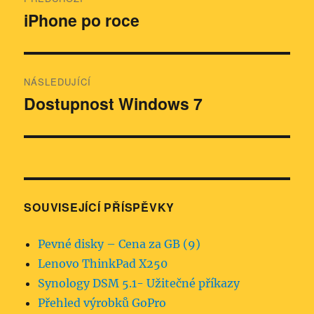
pro
iPhone po roce
Předchozí
příspěvek:
příspěvek
NÁSLEDUJÍCÍ
Dostupnost Windows 7
Následující
příspěvek:
SOUVISEJÍCÍ PŘÍSPĚVKY
Pevné disky – Cena za GB (9)
Lenovo ThinkPad X250
Synology DSM 5.1- Užitečné příkazy
Přehled výrobků GoPro