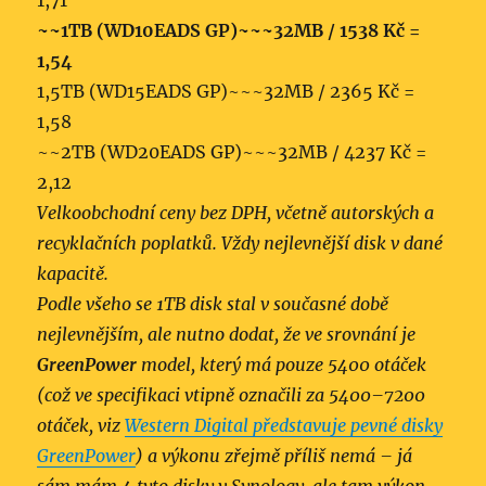
1,71
~~1TB (WD10EADS GP)~~~32MB / 1538 Kč =
1,54
1,5TB (WD15EADS GP)~~~32MB / 2365 Kč =
1,58
~~2TB (WD20EADS GP)~~~32MB / 4237 Kč =
2,12
Velkoobchodní ceny bez DPH, včetně autorských a
recyklačních poplatků. Vždy nejlevnější disk v dané
kapacitě.
Podle všeho se 1TB disk stal v současné době
nejlevnějším, ale nutno dodat, že ve srovnání je
GreenPower
model, který má pouze 5400 otáček
(což ve specifikaci vtipně označili za 5400–7200
otáček, viz
Western Digital představuje pevné disky
GreenPower
) a výkonu zřejmě příliš nemá – já