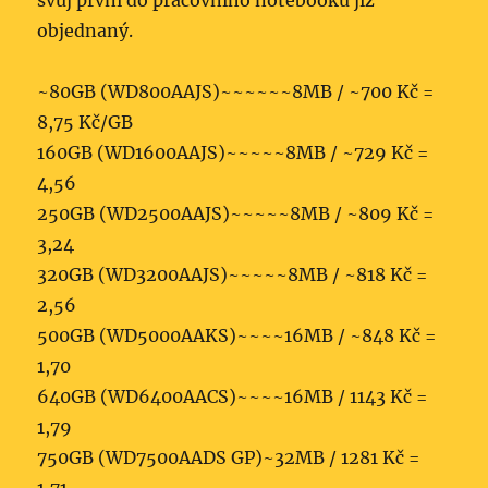
svůj první do pracovního notebooku již
objednaný.
~80GB (WD800AAJS)~~~~~~8MB / ~700 Kč =
8,75 Kč/GB
160GB (WD1600AAJS)~~~~~8MB / ~729 Kč =
4,56
250GB (WD2500AAJS)~~~~~8MB / ~809 Kč =
3,24
320GB (WD3200AAJS)~~~~~8MB / ~818 Kč =
2,56
500GB (WD5000AAKS)~~~~16MB / ~848 Kč =
1,70
640GB (WD6400AACS)~~~~16MB / 1143 Kč =
1,79
750GB (WD7500AADS GP)~32MB / 1281 Kč =