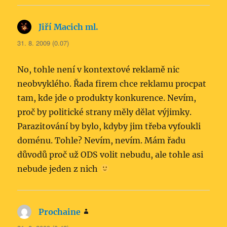
Jiří Macich ml.
napsal:
31. 8. 2009 (0.07)
No, tohle není v kontextové reklamě nic
neobvyklého. Řada firem chce reklamu procpat
tam, kde jde o produkty konkurence. Nevím,
proč by politické strany měly dělat výjimky.
Parazitování by bylo, kdyby jim třeba vyfoukli
doménu. Tohle? Nevím, nevím. Mám řadu
důvodů proč už ODS volit nebudu, ale tohle asi
nebude jeden z nich
Prochaine
napsal: