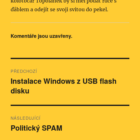
kolotočář Topolánek by si měl podat ruce s
ďáblem a odejít se svoji svitou do pekel.
Komentáře jsou uzavřeny.
Navigace
PŘEDCHOZÍ
pro
Instalace Windows z USB flash
Předchozí
disku
příspěvek:
příspěvek
NÁSLEDUJÍCÍ
Politický SPAM
Následující
příspěvek: