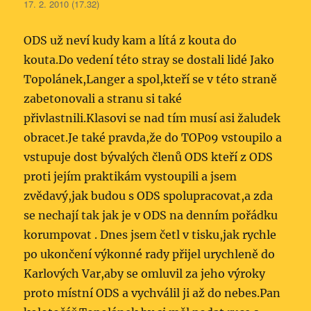
17. 2. 2010 (17.32)
ODS už neví kudy kam a lítá z kouta do
kouta.Do vedení této stray se dostali lidé Jako
Topolánek,Langer a spol,kteří se v této straně
zabetonovali a stranu si také
přivlastnili.Klasovi se nad tím musí asi žaludek
obracet.Je také pravda,že do TOP09 vstoupilo a
vstupuje dost bývalých členů ODS kteří z ODS
proti jejím praktikám vystoupili a jsem
zvědavý,jak budou s ODS spolupracovat,a zda
se nechají tak jak je v ODS na denním pořádku
korumpovat . Dnes jsem četl v tisku,jak rychle
po ukončení výkonné rady přijel urychleně do
Karlových Var,aby se omluvil za jeho výroky
proto místní ODS a vychválil ji až do nebes.Pan