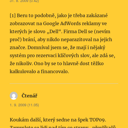
31. 8. 2009 (0.42)
[1] Beru to podobně, jako je třeba zakázané
zobrazovat na Google AdWords reklamy ve
kterých je slovo „Dell“. Firma Dell se (nevím
proč) brání, aby nikdo neparazitoval na jejich
značce. Domníval jsem se, že mají i nějaký
systém pro rezervaci klíčových slov, ale zdá se,
že nikoliv. Ono by se to hlavně dost těžko
kalkulovalo a financovalo.
Čtenář
napsal:
1. 9. 2009 (11.05)
Koukám další, který sedne na špek TOP09.
Zamyslete se lidi nad tím co strany „převlíkačů