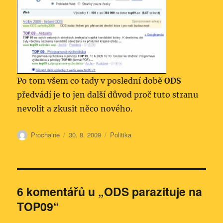
Po tom všem co tady v poslední době
ODS
předvádí je to jen další důvod proč tuto stranu
nevolit a zkusit něco nového.
Autor:
Publikováno:
Rubriky:
Prochaine
30. 8. 2009
Politika
6 komentářů u „ODS parazituje na
TOP09“