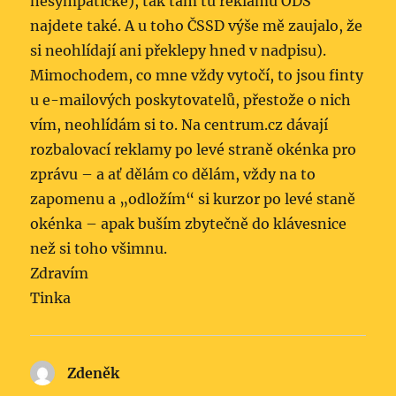
nesympatické), tak tam tu reklamu ODS
najdete také. A u toho ČSSD výše mě zaujalo, že
si neohlídají ani překlepy hned v nadpisu).
Mimochodem, co mne vždy vytočí, to jsou finty
u e-mailových poskytovatelů, přestože o nich
vím, neohlídám si to. Na centrum.cz dávají
rozbalovací reklamy po levé straně okénka pro
zprávu – a ať dělám co dělám, vždy na to
zapomenu a „odložím“ si kurzor po levé staně
okénka – apak buším zbytečně do klávesnice
než si toho všimnu.
Zdravím
Tinka
Zdeněk
napsal: