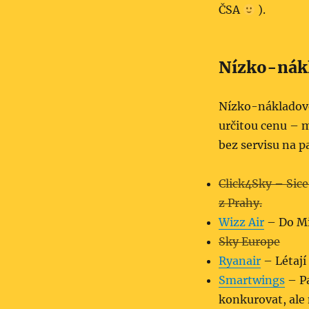
ČSA
).
Nízko-nákl
Nízko-nákladové,
určitou cenu – m
bez servisu na p
Click4Sky – Sice
z Prahy.
Wizz Air
– Do Mi
Sky Europe
Ryanair
– Létají
Smartwings
– Pa
konkurovat, ale 