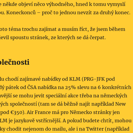
se někde objeví něco výhodného, hned k tomu vymyslí
ou. Koneckonců – proč to jednou nevzít za druhý konec.
toto téma trochu zajímat a musím říct, že jsem během
evil spoustu stránek, ze kterých se dá čerpat.
olečnosti
lu chodí zajímavé nabídky od KLM (PRG-JFK pod
ždý pátek od ČSA nabídka na 25% slevu na 6 konkrétních
avější se mohu jevit speciální akce třeba na německých
ých společností (tam se dá běžně najít například New
pod €350). Air France má pro Německo stránky jen
LM je jazykově vstřícnější. A pokud budete chtít, mohou
ky chodit nejenom do mailu, ale i na Twitter (například