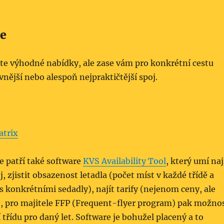
e
ete výhodné nabídky, ale zase vám pro konkrétní cestu
nější nebo alespoň nejpraktičtěj­ší spoj.
atrix
e patří také software
KVS Availability Tool
, který umí naj
j, zjistit obsazenost letadla (počet míst v každé třídě a
s konkrétními sedadly), najít tarify (nejenom ceny, ale
), pro majitele FFP (Frequent-flyer program) pak možno
 třídu pro daný let. Software je bohužel placený a to