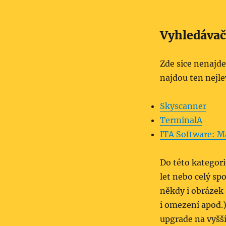
Vyhledávač
Zde sice nenajd
najdou ten nejlev
Skyscanner
TerminalA
ITA Software: M
Do této kategori
let nebo celý spo
někdy i obrázek 
i omezení apod.
upgrade na vyšší