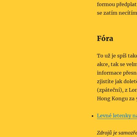
formou předplatn
se zatím necítím
Fóra
To už je spíš ta
akce, tak se vel
informace přesn
zjistíte jak dol
(zpáteční), z L
Hong Kongu za 5
Levné letenky n
Zdrojů je samozře