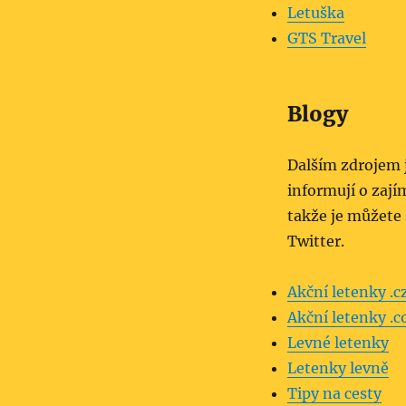
Letuška
GTS Travel
Blogy
Dalším zdrojem j
informují o zají
takže je můžete 
Twitter.
Akční letenky .c
Akční letenky .
Levné letenky
Letenky levně
Tipy na cesty