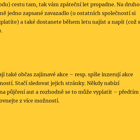
odu) cestu tam, tak vám zpáteční let propadne. Na druh
ně jedno zapsané zavazadlo (u ostatních společností si
platíte) a také dostanete během letu najíst a napít (což 
.
ají také občas zajímavé akce – resp. spíše inzerují akce
ností. Stačí sledovat jejich stránky. Někdy nabízí
 na půjčení aut a rozhodně se to může vyplatit – předtím
vnejte z více možností.