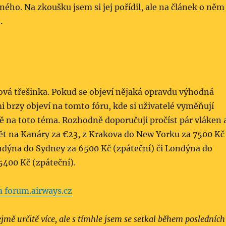
ého. Na zkoušku jsem si jej pořídil, ale na článek o něm
.
ková třešinka. Pokud se objeví nějaká opravdu výhodná
mi brzy objeví na tomto fóru, kde si uživatelé vyměňují
ě na toto téma. Rozhodně doporučuji pročíst pár vláken 
etět na Kanáry za €23, z Krakova do New Yorku za 7500 Kč
ondýna do Sydney za 6500 Kč (zpáteční) či Londýna do
400 Kč (zpáteční).
a forum.airways.cz
jmě určitě více, ale s tímhle jsem se setkal během posledních