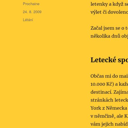
Autor:
Prochaine
letenky a když 
Publikováno:
24. 8. 2009
výlet či dovolen
Rubriky:
Létání
Začal jsem se o 
několika dnů obj
Letecké sp
Občas mi do mai
10.000 Kč) a ka
destinací. Zajím
stránkách leteck
York z Německa 
v němčině, ale K
vám jejich nabíd