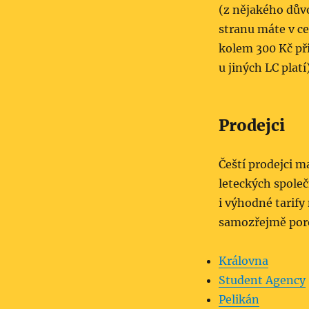
(z nějakého dův
stranu máte v ce
kolem 300 Kč při
u jiných LC platí)
Prodejci
Čeští prodejci m
leteckých společ
i výhodné tarify
samozřejmě poro
Královna
Student Agency
Pelikán