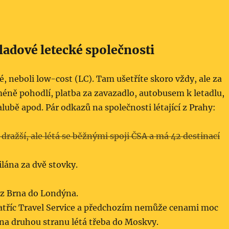
adové letecké společnosti
 neboli low-cost (LC). Tam ušetříte skoro vždy, ale za
éně pohodlí, platba za zavazadlo, autobusem k letadlu,
alubě apod. Pár odkazů na společnosti létající z Prahy:
 dražší, ale létá se běžnými spoji ČSA a má 42 destinací
lána za dvě stovky.
 z Brna do Londýna.
tříc Travel Service a předchozím nemůže cenami moc
na druhou stranu létá třeba do Moskvy.