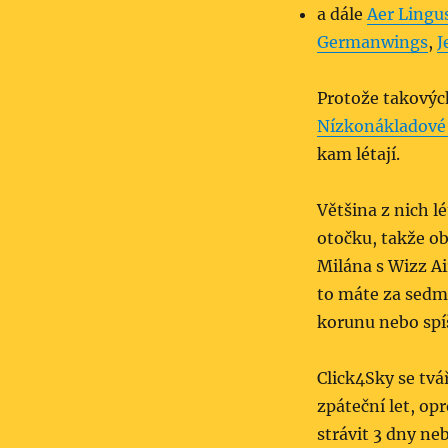
a dále
Aer Lingu
Germanwings
,
J
Protože takových
Nízkonákladové 
kam létají.
Většina z nich l
otočku, takže ob
Milána s Wizz Ai
to máte za sedm 
korunu nebo spíš
Click4Sky se tvá
zpáteční let, opr
strávit 3 dny ne