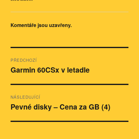
Komentáře jsou uzavřeny.
Navigace
PŘEDCHOZÍ
pro
Garmin 60CSx v letadle
Předchozí
příspěvek:
příspěvek
NÁSLEDUJÍCÍ
Pevné disky – Cena za GB (4)
Následující
příspěvek: