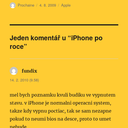
Autor:
Publikováno:
Rubriky:
Prochaine
4. 8. 2009
Apple
Jeden komentář u “iPhone po
roce”
fundix
napsal:
14. 2. 2010 (9.58)
mel bych poznamku kvuli budiku ve vypnutem
stavu. v iPhone je normalni operacni system,
takze kdy vypnu poctiac, tak se sam nezapne
pokud to neumi bios na desce, proto to umet
nebude…