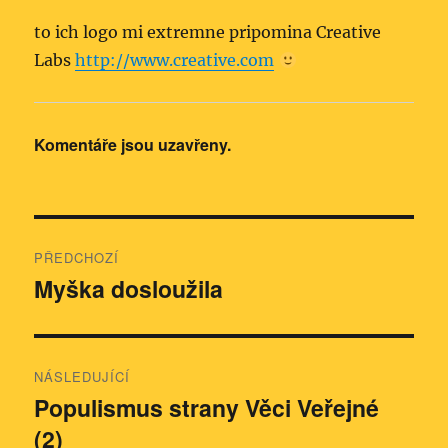
to ich logo mi extremne pripomina Creative
Labs
http://www.creative.com
Komentáře jsou uzavřeny.
Navigace
PŘEDCHOZÍ
pro
Myška dosloužila
Předchozí
příspěvek:
příspěvek
NÁSLEDUJÍCÍ
Populismus strany Věci Veřejné
Následující
(2)
příspěvek: