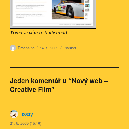
Třeba se vám to bude hodit.
Autor:
Publikováno:
Rubriky:
Prochaine
14. 5. 2009
Internet
Jeden komentář u “Nový web –
Creative Film”
rony
napsal:
21. 5. 2009 (15.16)