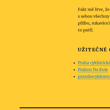
Fakt mě štve, ž
s sebou všechny 
přilbu, rukavic
to patří.
UŽITEČNÉ
Praha cyklistick
Prahou Na Kole
prazskecyklos­te