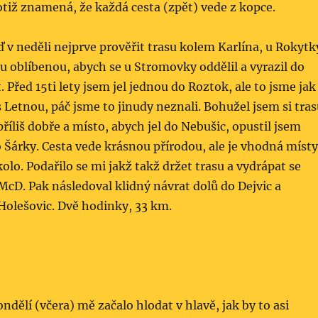
otiž znamená, že každá cesta (zpět) vede z kopce.
ď v neděli nejprve prověřit trasu kolem Karlína, u Rokytk
ou oblíbenou, abych se u Stromovky oddělil a vyrazil do
Před 15ti lety jsem jel jednou do Roztok, ale to jsme jak
s Letnou, páč jsme to jinudy neznali. Bohužel jsem si tra
íliš dobře a místo, abych jel do Nebušic, opustil jsem
do Šárky. Cesta vede krásnou přírodou, ale je vhodná místy
olo. Podařilo se mi jakž takž držet trasu a vydrápat se
cD. Pak následoval klidný návrat dolů do Dejvic a
olešovic. Dvě hodinky, 33 km.
dělí (včera) mě začalo hlodat v hlavě, jak by to asi