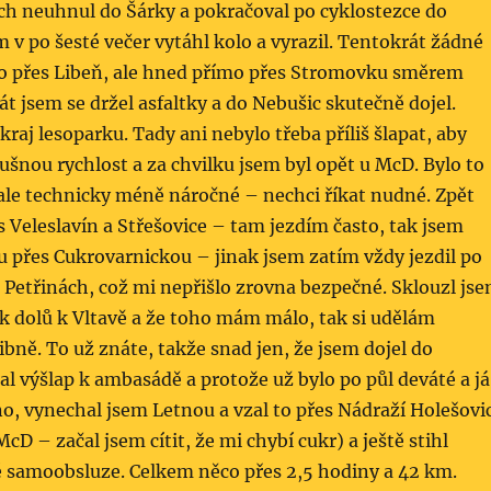
ch neuhnul do Šárky a pokračoval po cyklostezce do
m v po šesté večer vytáhl kolo a vyrazil. Tentokrát žádné
ko přes Libeň, ale hned přímo přes Stromovku směrem
át jsem se držel asfaltky a do Nebušic skutečně dojel.
 kraj lesoparku. Tady ani nebylo třeba příliš šlapat, aby
lušnou rychlost a za chvilku jsem byl opět u McD. Bylo to
 ale technicky méně náročné – nechci říkat nudné. Zpět
s Veleslavín a Střešovice – tam jezdím často, tak jsem
su přes Cukrovarnickou – jinak jsem zatím vždy jezdil po
 Petřinách, což mi nepřišlo zrovna bezpečné. Sklouzl js
k dolů k Vltavě a že toho mám málo, tak si udělám
bně. To už znáte, takže snad jen, že jsem dojel do
l výšlap k ambasádě a protože už bylo po půl deváté a já
, vynechal jsem Letnou a vzal to přes Nádraží Holešovi
cD – začal jsem cítit, že mi chybí cukr) a ještě stihl
é samoobsluze. Celkem něco přes 2,5 hodiny a 42 km.