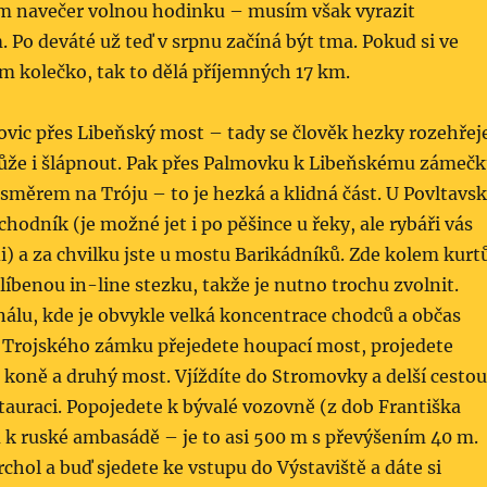
ám navečer volnou hodinku – musím však vyrazit
. Po deváté už teď v srpnu začíná být tma. Pokud si ve
 kolečko, tak to dělá příjemných 17 km.
ovic přes Libeňský most – tady se člověk hezky rozehřej
může i šlápnout. Pak přes Palmovku k Libeňskému zámeč
směrem na Tróju – to je hezká a klidná část. U Povltavs
chodník (je možné jet i po pěšince u řeky, ale rybáři vás
) a za chvilku jste u mostu Barikádníků. Zde kolem kurt
blíbenou in-line stezku, takže je nutno trochu zvolnit.
álu, kde je obvykle velká koncentrace chodců a občas
U Trojského zámku přejedete houpací most, projedete
koně a druhý most. Vjíždíte do Stromovky a delší cestou
tauraci. Popojedete k bývalé vozovně (z dob Františka
 k ruské ambasádě – je to asi 500 m s převýšením 40 m.
rchol a buď sjedete ke vstupu do Výstaviště a dáte si