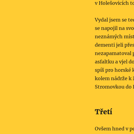
v Holešovicích t
Vydal jsem se te
se napojil na sv
neznámých míst. 
dementi jeli pře
nezapamatoval př
asfaltku a vjel 
spíš pro horské k
kolem nádrže k M
Stromovkou do H
Třetí
Ovšem hned v pon