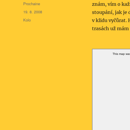
Autor:
Prochaine
znám, vím o kaž
Publikováno:
19. 8. 2008
stoupání, jak j
Rubriky:
Kolo
v klidu vyčůrat.
trasách už mám 