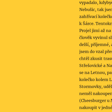
vypadalo, kdyby
Nebušic, tak jse
zahřívací koleč
k Šárce. Tentokr
Projel jimi až na
člověk vyvinul s
delší, příjemné,
jsem do vzal pře
chtěl zkusit tra
Střešovické a Na
se na Letnou, pa
kolečko kolem Li
Stormovky, uděla
neměl nakoupeno
(Cheesburger u M
nakoupit v jedn