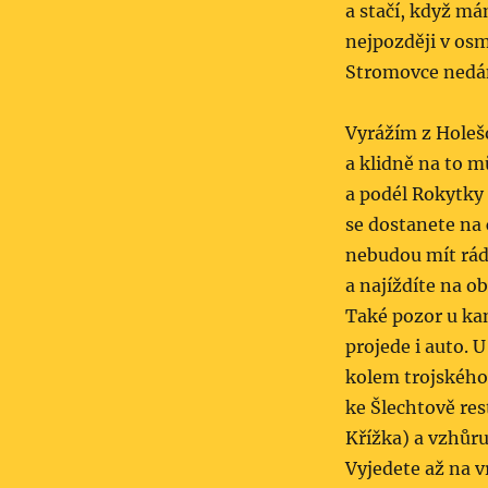
a stačí, když m
nejpozději v osm
Stromovce nedám
Vyrážím z Holeš
a klidně na to 
a podél Rokytky 
se dostanete na 
nebudou mít rádi
a najíždíte na o
Také pozor u kan
projede i auto. 
kolem trojského 
ke Šlechtově res
Křížka) a vzhůru
Vyjedete až na v