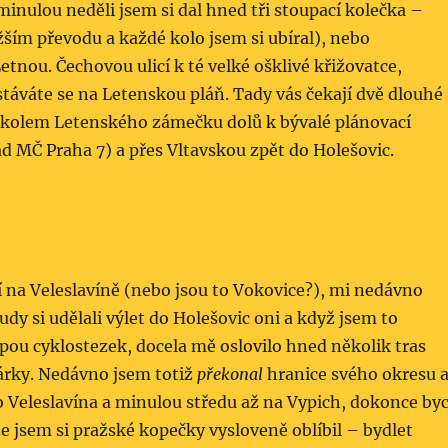
inulou neděli jsem si dal hned tři stoupací kolečka –
žším převodu a každé kolo jsem si ubíral), nebo
etnou. Čechovou ulicí k té velké ošklivé křižovatce,
ostáváte se na Letenskou pláň. Tady vás čekají dvě dlouhé
a kolem Letenského zámečku dolů k bývalé plánovací
d MČ Praha 7) a přes Vltavskou zpět do Holešovic.
 na Veleslavíně (nebo jsou to Vokovice?), mi nedávno
udy si udělali výlet do Holešovic oni a když jsem to
ou cyklostezek, docela mě oslovilo hned několik tras
Šárky. Nedávno jsem totiž
překonal
hranice svého okresu 
o Veleslavína a minulou středu až na Vypich, dokonce by
 že jsem si pražské kopečky vysloveně oblíbil – bydlet