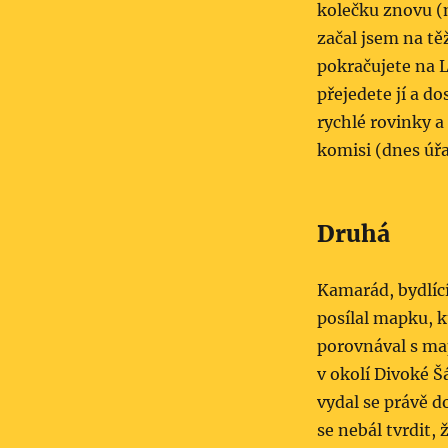
kolečku znovu (m
začal jsem na tě
pokračujete na L
přejedete jí a d
rychlé rovinky 
komisi (dnes úřa
Druhá
Kamarád, bydlící
posílal mapku, k
porovnával s map
v okolí Divoké 
vydal se právě d
se nebál tvrdit,