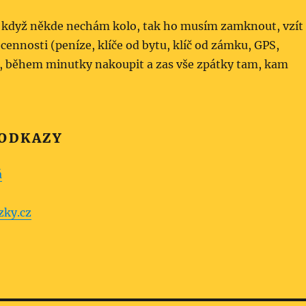
e když někde nechám kolo, tak ho musím zamknout, vzít
cennosti (peníze, klíče od bytu, klíč od zámku, GPS,
e), během minutky nakoupit a zas vše zpátky tam, kam
 ODKAZY
á
zky.cz