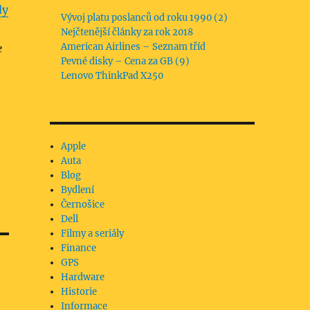
dy
Vývoj platu poslanců od roku 1990 (2)
Nejčtenější články za rok 2018
American Airlines – Seznam tříd
e
Pevné disky – Cena za GB (9)
Lenovo ThinkPad X250
Apple
Auta
Blog
Bydlení
Černošice
Dell
Filmy a seriály
Finance
GPS
Hardware
Historie
Informace