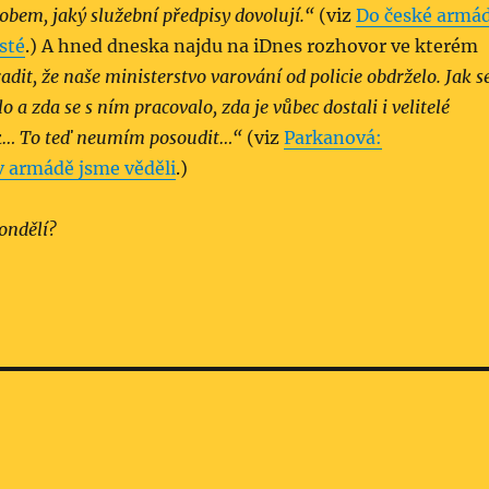
obem, jaký služební předpisy dovolují.“
(viz
Do české armá
sté
.) A hned dneska najdu na iDnes rozhovor ve kterém
dit, že naše ministerstvo varování od policie obdrželo. Jak s
o a zda se s ním pracovalo, zda je vůbec dostali i velitelé
ek… To teď neumím posoudit…“
(viz
Parkanová:
v armádě jsme věděli
.)
ondělí?