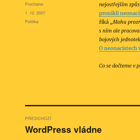
Autor:
Prochaine
nejostřejším způs
Publikováno:
1. 12. 2007
pronikli neonaci
Rubriky:
Politika
říká
„Mohu prozra
s ním ale pracoval
bojových jednot
O neonacistech 
Co se dočteme v p
Navigace
PŘEDCHOZÍ
pro
WordPress vládne
Předchozí
příspěvek:
příspěvek