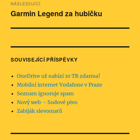
NÁSLEDUJÍCÍ
Garmin Legend za hubičku
Následující
příspěvek:
SOUVISEJÍCÍ PŘÍSPĚVKY
OneDrive už nabízí 10 TB zdarma!
Mobilní internet Vodafone v Praze
Seznam ignoruje spam
Nový web – Sudové pivo
Zabiják slevomatů