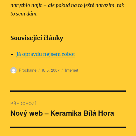
narychlo najít – ale pokud na to ještě narazím, tak
to sem dám.
Související články
Já opravdu nejsem robot
Autor:
Publikováno:
Rubriky:
Prochaine
9. 5. 2007
Internet
Navigace
PŘEDCHOZÍ
pro
Nový web – Keramika Bílá Hora
Předchozí
příspěvek:
příspěvek