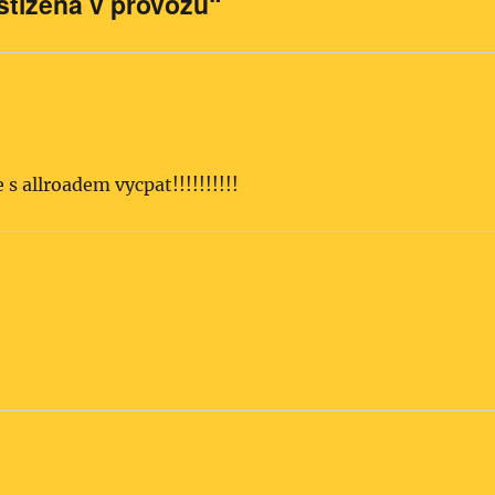
stižena v provozu“
allroadem vycpat!!!!!!!!!!