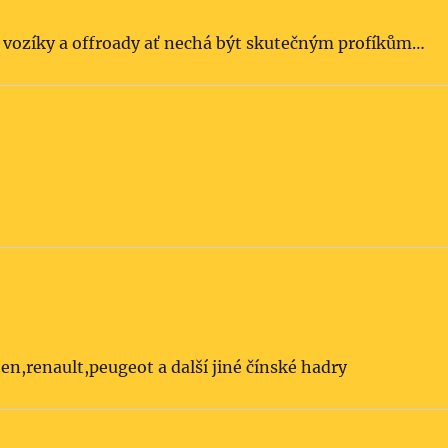
ní vozíky a offroady ať nechá být skutečným profíkům…
oen,renault,peugeot a další jiné čínské hadry