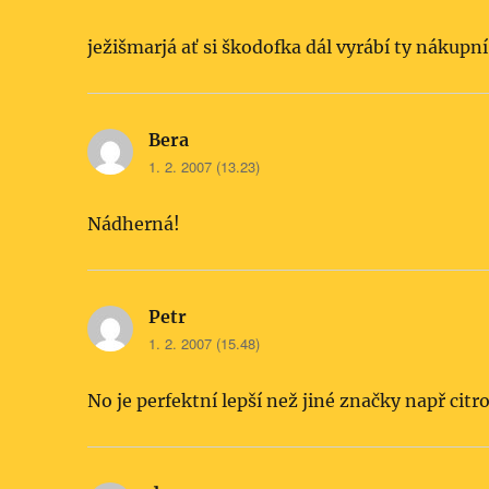
ježišmarjá ať si škodofka dál vyrábí ty nákup
Bera
napsal:
1. 2. 2007 (13.23)
Nádherná!
Petr
napsal:
1. 2. 2007 (15.48)
No je perfektní lepší než jiné značky např citr