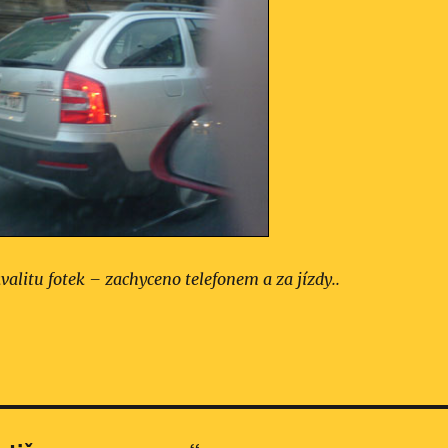
alitu fotek – zachyceno telefonem a za jízdy..