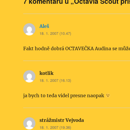
7 komentářů u „Octavia Scout při
Aleš
napsal:
18. 1. 2007 (10.47)
Fakt hodně dobrá OCTAVEČKA Audina se může s 
kotlik
napsal:
18. 1. 2007 (16.13)
ja bych to teda videl presne naopak
strážmistr Vejvoda
napsal:
18. 1. 2007 (19.36)