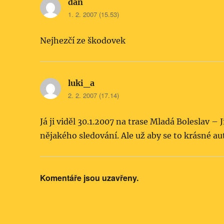
dan
napsal:
1. 2. 2007 (15.53)
Nejhezčí ze škodovek
luki_a
napsal:
2. 2. 2007 (17.14)
Já ji viděl 30.1.2007 na trase Mladá Boleslav – J
nějakého sledování. Ale už aby se to krásné a
Komentáře jsou uzavřeny.