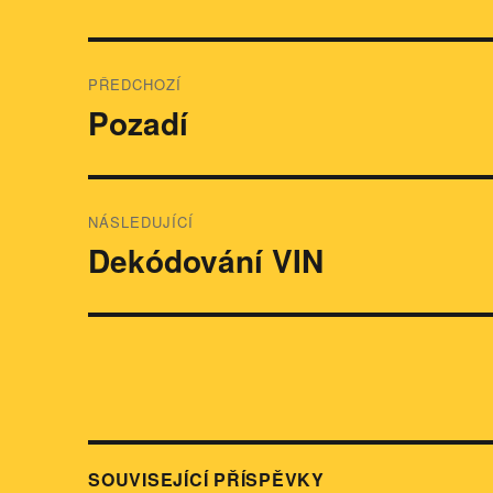
Navigace
PŘEDCHOZÍ
pro
Pozadí
Předchozí
příspěvek:
příspěvek
NÁSLEDUJÍCÍ
Dekódování VIN
Následující
příspěvek:
SOUVISEJÍCÍ PŘÍSPĚVKY