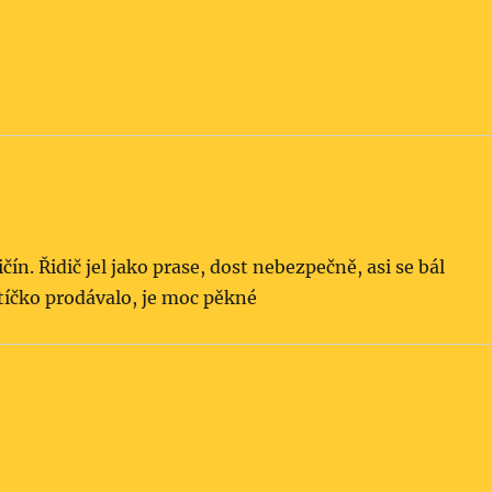
ičín. Řidič jel jako prase, dost nebezpečně, asi se bál
utíčko prodávalo, je moc pěkné