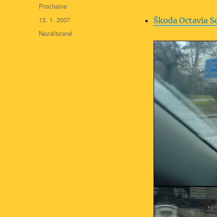
Autor:
Prochaine
Publikováno:
13. 1. 2007
Škoda Octavia S
Rubriky:
Nezařazené