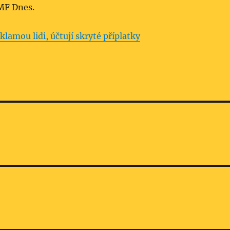
 MF Dnes.
klamou lidi, účtují skryté příplatky