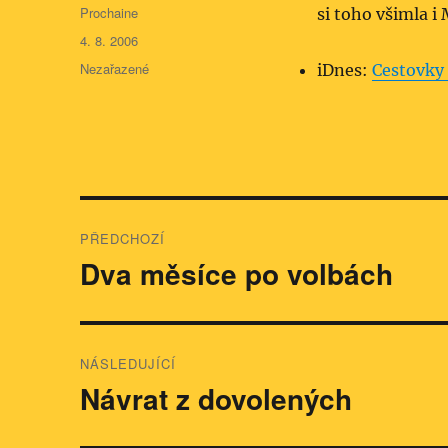
Autor:
Prochaine
si toho všimla i
Publikováno:
4. 8. 2006
Rubriky:
Nezařazené
iDnes:
Cestovky 
Navigace
PŘEDCHOZÍ
pro
Dva měsíce po volbách
Předchozí
příspěvek:
příspěvek
NÁSLEDUJÍCÍ
Návrat z dovolených
Následující
příspěvek: