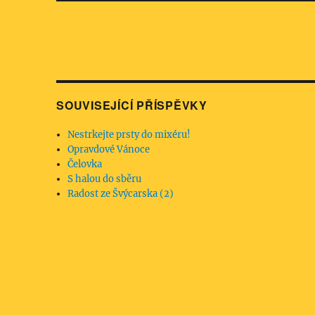
SOUVISEJÍCÍ PŘÍSPĚVKY
Nestrkejte prsty do mixéru!
Opravdové Vánoce
Čelovka
S halou do sběru
Radost ze Švýcarska (2)