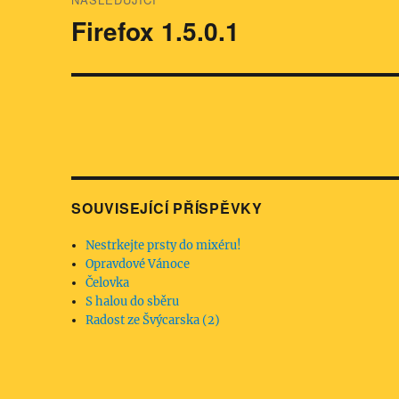
Firefox 1.5.0.1
Následující
příspěvek:
SOUVISEJÍCÍ PŘÍSPĚVKY
Nestrkejte prsty do mixéru!
Opravdové Vánoce
Čelovka
S halou do sběru
Radost ze Švýcarska (2)