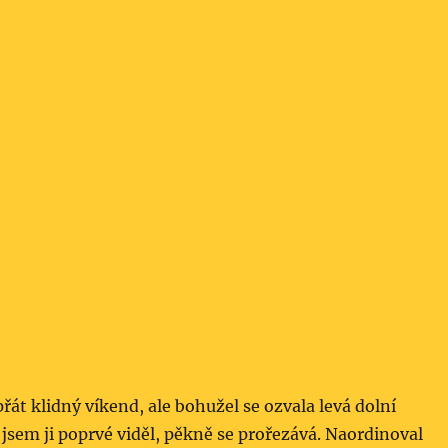
e
přát klidný víkend, ale bohužel se ozvala levá dolní
jsem ji poprvé viděl, pěkně se prořezává. Naordinoval