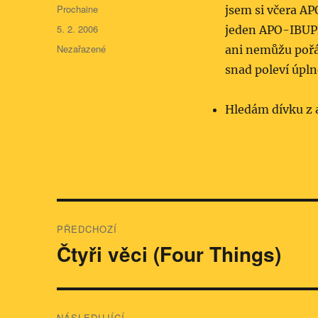
Autor:
Prochaine
jsem si včera A
Publikováno:
5. 2. 2006
jeden APO-IBUPRO
Rubriky:
Nezařazené
ani nemůžu pořád
snad poleví úpln
Hledám dívku z 
Navigace
PŘEDCHOZÍ
pro
Čtyři věci (Four Things)
Předchozí
příspěvek:
příspěvek
NÁSLEDUJÍCÍ