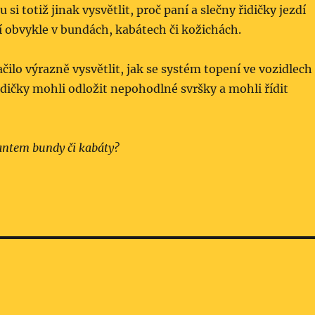
si totiž jinak vysvětlit, proč paní a slečny řidičky jezdí
 obvykle v bundách, kabátech či kožichách.
čilo výrazně vysvětlit, jak se systém topení ve vozidlech
 řidičky mohli odložit nepohodlné svršky a mohli řídit
lantem bundy či kabáty?