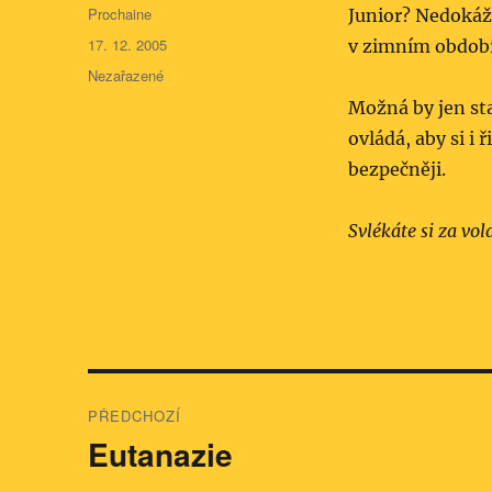
Autor:
Prochaine
Junior? Nedokážu 
Publikováno:
17. 12. 2005
v zimním období
Rubriky:
Nezařazené
Možná by jen sta
ovládá, aby si i
bezpečněji.
Svlékáte si za vo
Navigace
PŘEDCHOZÍ
pro
Eutanazie
Předchozí
příspěvek:
příspěvek