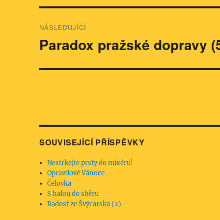
NÁSLEDUJÍCÍ
Paradox pražské dopravy (
Následující
příspěvek:
SOUVISEJÍCÍ PŘÍSPĚVKY
Nestrkejte prsty do mixéru!
Opravdové Vánoce
Čelovka
S halou do sběru
Radost ze Švýcarska (2)