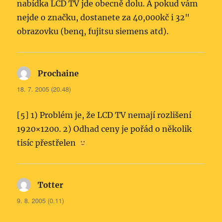
nabídka LCD TV jde obecně dolu. A pokud vám
nejde o značku, dostanete za 40,000kč i 32"
obrazovku (benq, fujitsu siemens atd).
Prochaine
napsal:
18. 7. 2005 (20.48)
[5] 1) Problém je, že LCD TV nemají rozlišení
1920×1200. 2) Odhad ceny je pořád o několik
tisíc přestřelen
Totter
napsal:
9. 8. 2005 (0.11)