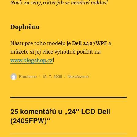
Navíc za ceny, o kterých se nemluví nahlas!
Doplněno
Nástupce toho modelu je
Dell 2407WPF
a
můžete si jej vlice výhodně pořídit na
www.blogshop.cz
!
Autor:
Publikováno:
Rubriky:
Prochaine
15. 7. 2005
Nezařazené
25 komentářů u „24″ LCD Dell
(2405FPW)“