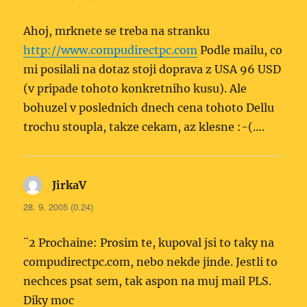
Ahoj, mrknete se treba na stranku
http://www.compudirectpc.com
Podle mailu, co
mi posilali na dotaz stoji doprava z USA 96 USD
(v pripade tohoto konkretniho kusu). Ale
bohuzel v poslednich dnech cena tohoto Dellu
trochu stoupla, takze cekam, az klesne :-(….
JirkaV
napsal:
28. 9. 2005 (0.24)
¨2 Prochaine: Prosim te, kupoval jsi to taky na
compudirectpc.com, nebo nekde jinde. Jestli to
nechces psat sem, tak aspon na muj mail PLS.
Diky moc