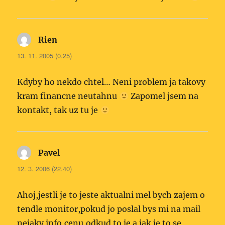
Rien
napsal:
13. 11. 2005 (0.25)
Kdyby ho nekdo chtel… Neni problem ja takovy
kram financne neutahnu
Zapomel jsem na
kontakt, tak uz tu je
Pavel
napsal:
12. 3. 2006 (22.40)
Ahoj,jestli je to jeste aktualni mel bych zajem o
tendle monitor,pokud jo poslal bys mi na mail
nejaky info,cenu,odkud to je a jak je to se