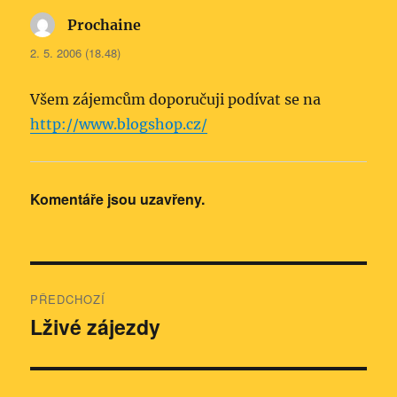
Prochaine
napsal:
2. 5. 2006 (18.48)
Všem zájemcům doporučuji podívat se na
http://www.blogshop.cz/
Komentáře jsou uzavřeny.
Navigace
PŘEDCHOZÍ
pro
Lživé zájezdy
Předchozí
příspěvek:
příspěvek