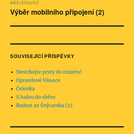
NÁSLEDUJÍCÍ
Výběr mobilního připojení (2)
Následující
příspěvek:
SOUVISEJÍCÍ PŘÍSPĚVKY
Nestrkejte prsty do mixéru!
Opravdové Vánoce
Čelovka
S halou do sběru
Radost ze Švýcarska (2)