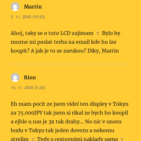
Martin
napsal:
3. 11. 2005 (16.53)
Ahoj, taky se o toto LCD zajimam
Bylo by
mozne mi poslat terba na email kde ho lze
koupit? A jak je to se zarukou? Diky, Martin
Rien
napsal:
13. 11. 2005 (0.23)
Eh mam pocit ze jsem videl ten displey v Tokyu
za 75.000JPY tak jsem si rikal ze bych ho koupil
a ejhle u nas je 3x tak drahy… No nic v unoru
budu v Tokyu tak jeden dovezu a nekomu
strelim
Tedy s cestovnimi naklady samo